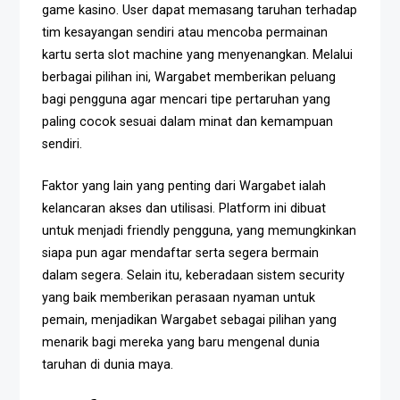
game kasino. User dapat memasang taruhan terhadap
tim kesayangan sendiri atau mencoba permainan
kartu serta slot machine yang menyenangkan. Melalui
berbagai pilihan ini, Wargabet memberikan peluang
bagi pengguna agar mencari tipe pertaruhan yang
paling cocok sesuai dalam minat dan kemampuan
sendiri.
Faktor yang lain yang penting dari Wargabet ialah
kelancaran akses dan utilisasi. Platform ini dibuat
untuk menjadi friendly pengguna, yang memungkinkan
siapa pun agar mendaftar serta segera bermain
dalam segera. Selain itu, keberadaan sistem security
yang baik memberikan perasaan nyaman untuk
pemain, menjadikan Wargabet sebagai pilihan yang
menarik bagi mereka yang baru mengenal dunia
taruhan di dunia maya.