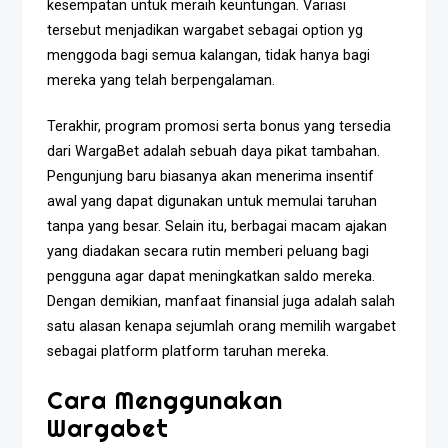
kesempatan untuk meraih keuntungan. Variasi
tersebut menjadikan wargabet sebagai option yg
menggoda bagi semua kalangan, tidak hanya bagi
mereka yang telah berpengalaman.
Terakhir, program promosi serta bonus yang tersedia
dari WargaBet adalah sebuah daya pikat tambahan.
Pengunjung baru biasanya akan menerima insentif
awal yang dapat digunakan untuk memulai taruhan
tanpa yang besar. Selain itu, berbagai macam ajakan
yang diadakan secara rutin memberi peluang bagi
pengguna agar dapat meningkatkan saldo mereka.
Dengan demikian, manfaat finansial juga adalah salah
satu alasan kenapa sejumlah orang memilih wargabet
sebagai platform platform taruhan mereka.
Cara Menggunakan
Wargabet