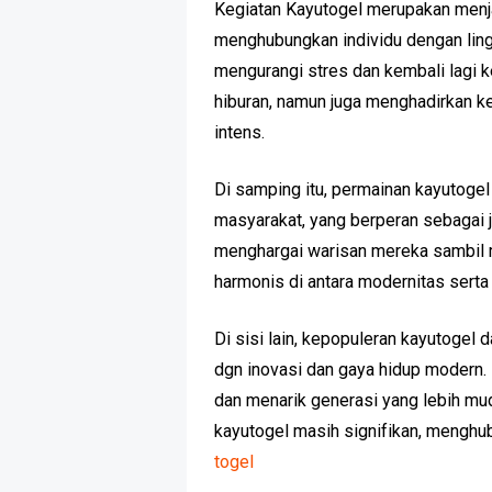
Kegiatan Kayutogel merupakan menja
menghubungkan individu dengan ling
mengurangi stres dan kembali lagi ke
hiburan, namun juga menghadirkan k
intens.
Di samping itu, permainan kayutogel 
masyarakat, yang berperan sebagai j
menghargai warisan mereka sambil 
harmonis di antara modernitas sert
Di sisi lain, kepopuleran kayutoge
dgn inovasi dan gaya hidup modern.
dan menarik generasi yang lebih mu
kayutogel masih signifikan, menghu
togel