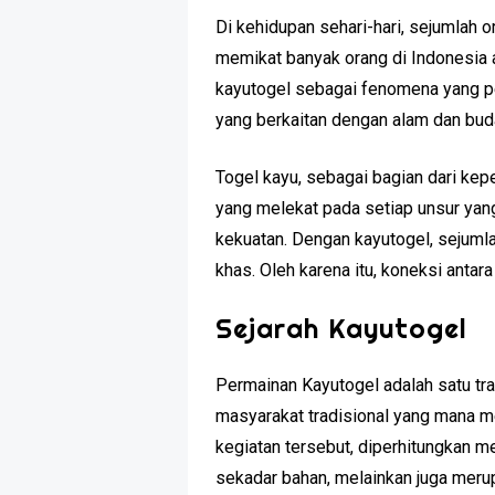
Di kehidupan sehari-hari, sejumlah 
memikat banyak orang di Indonesia 
kayutogel sebagai fenomena yang pe
yang berkaitan dengan alam dan buda
Togel kayu, sebagai bagian dari kep
yang melekat pada setiap unsur ya
kekuatan. Dengan kayutogel, sejum
khas. Oleh karena itu, koneksi antar
Sejarah Kayutogel
Permainan Kayutogel adalah satu tr
masyarakat tradisional yang mana m
kegiatan tersebut, diperhitungkan m
sekadar bahan, melainkan juga meru