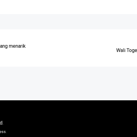
ang menarik
Wali Toge
d.
ess.