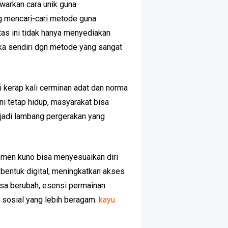
warkan cara unik guna
g mencari-cari metode guna
itas ini tidak hanya menyediakan
ka sendiri dgn metode yang sangat
ni kerap kali cerminan adat dan norma
ni tetap hidup, masyarakat bisa
jadi lambang pergerakan yang
emen kuno bisa menyesuaikan diri
bentuk digital, meningkatkan akses
asa berubah, esensi permainan
 sosial yang lebih beragam.
kayu