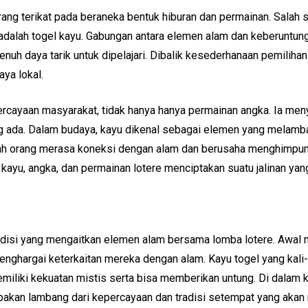
orang terikat pada beraneka bentuk hiburan dan permainan. Salah 
adalah togel kayu. Gabungan antara elemen alam dan keberuntu
nuh daya tarik untuk dipelajari. Dibalik kesederhanaan pemilih
ya lokal.
ercayaan masyarakat, tidak hanya hanya permainan angka. Ia men
ng ada. Dalam budaya, kayu dikenal sebagai elemen yang melamb
lah orang merasa koneksi dengan alam dan berusaha menghimpun
a kayu, angka, dan permainan lotere menciptakan suatu jalinan ya
adisi yang mengaitkan elemen alam bersama lomba lotere. Awal m
enghargai keterkaitan mereka dengan alam. Kayu togel yang kali
emiliki kekuatan mistis serta bisa memberikan untung. Di dalam k
pakan lambang dari kepercayaan dan tradisi setempat yang akan