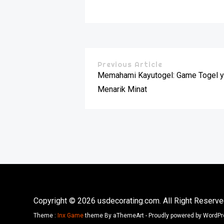
Previous Article
Memahami Kayutogel: Game Togel y
Menarik Minat
Copyright © 2026 usdecorating.com. All Right Reserve
Theme :
Inx Game
theme By aThemeArt - Proudly powered by WordPr