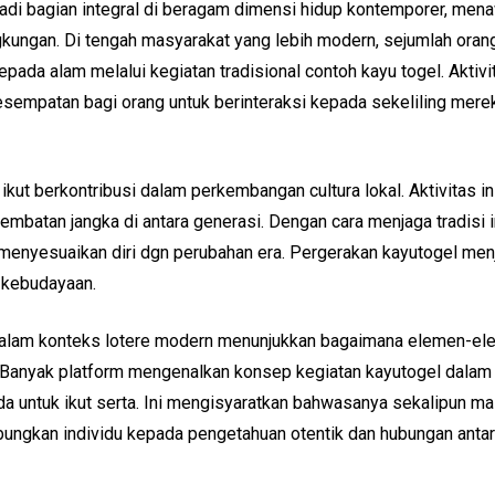
di bagian integral di beragam dimensi hidup kontemporer, mena
kungan. Di tengah masyarakat yang lebih modern, sejumlah oran
pada alam melalui kegiatan tradisional contoh kayu togel. Aktiv
esempatan bagi orang untuk berinteraksi kepada sekeliling mere
ikut berkontribusi dalam perkembangan cultura lokal. Aktivitas i
embatan jangka di antara generasi. Dengan cara menjaga tradisi i
menyesuaikan diri dgn perubahan era. Pergerakan kayutogel men
a kebudayaan.
l dalam konteks lotere modern menunjukkan bagaimana elemen-el
 Banyak platform mengenalkan konsep kegiatan kayutogel dalam 
da untuk ikut serta. Ini mengisyaratkan bahwasanya sekalipun m
bungkan individu kepada pengetahuan otentik dan hubungan antar