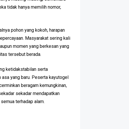
eka tidak hanya memilih nomor,
halnya pohon yang kokoh, harapan
kepercayaan. Masyarakat sering kali
 maupun momen yang berkesan yang
tas tersebut berada.
ng ketidakstabilan serta
n asa yang baru. Peserta kayutogel
ncerminkan beragam kemungkinan,
n sekadar sekadar mendapatkan
a semua terhadap alam.