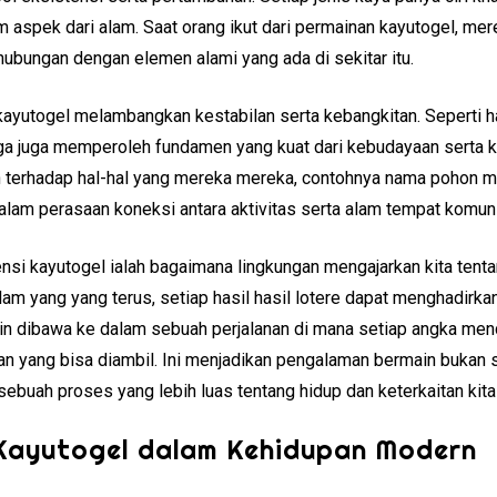
aspek dari alam. Saat orang ikut dari permainan kayutogel, mer
ubungan dengan elemen alami yang ada di sekitar itu.
 kayutogel melambangkan kestabilan serta kebangkitan. Seperti 
juga juga memperoleh fundamen yang kuat dari kebudayaan serta 
h terhadap hal-hal yang mereka mereka, contohnya nama pohon
lam perasaan koneksi antara aktivitas serta alam tempat komuni
ensi kayutogel ialah bagaimana lingkungan mengajarkan kita tenta
lam yang yang terus, setiap hasil hasil lotere dapat menghadirka
in dibawa ke dalam sebuah perjalanan di mana setiap angka me
an yang bisa diambil. Ini menjadikan pengalaman bermain buka
sebuah proses yang lebih luas tentang hidup dan keterkaitan kit
Kayutogel dalam Kehidupan Modern