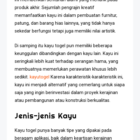
produk akhir. Sejumlah pengrajin kreatif
memanfaatkan kayu ini dalam pembuatan furnitur,
patung, dan barang hias lainnya, yang tidak hanya
sekedar berfungsi tetapi juga memiliki nilai artistik.
Di samping itu kayu togel pun memiliki beberapa
keunggulan dibandingkan dengan kayu lain. Kayu ini
seringkali lebih kuat terhadap serangan hama, yang
membuatnya memerlukan perawatan khusus lebih
sedikit.
kayutogel
Karena karakteristik-karakteristik ini,
kayu ini menjadi alternatif yang cemerlang untuk siapa
saja yang ingin berinvestasi dalam proyek kerajinan
atau pembangunan atau konstruksi berkualitas.
Jenis-jenis Kayu
Kayu togel punya banyak tipe yang dipakai pada
beragam aplikasi, baik dalam keartisan kerajinan