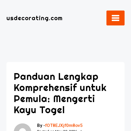
Skip
to
usdecorating.com
content
Panduan Lengkap
Komprehensif untuk
Pemula: Mengerti
Kayu Togel
By -
fOT8EJXjf0m8ov5