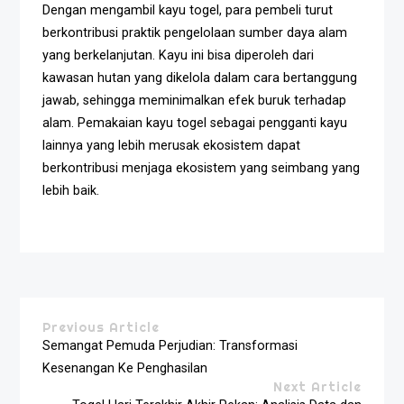
Dengan mengambil kayu togel, para pembeli turut
berkontribusi praktik pengelolaan sumber daya alam
yang berkelanjutan. Kayu ini bisa diperoleh dari
kawasan hutan yang dikelola dalam cara bertanggung
jawab, sehingga meminimalkan efek buruk terhadap
alam. Pemakaian kayu togel sebagai pengganti kayu
lainnya yang lebih merusak ekosistem dapat
berkontribusi menjaga ekosistem yang seimbang yang
lebih baik.
Previous Article
Semangat Pemuda Perjudian: Transformasi
Kesenangan Ke Penghasilan
Next Article