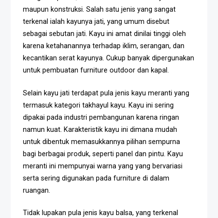
maupun konstruksi. Salah satu jenis yang sangat
terkenal ialah kayunya jati, yang umum disebut
sebagai sebutan jati. Kayu ini amat dinilai tinggi oleh
karena ketahanannya terhadap iklim, serangan, dan
kecantikan serat kayunya. Cukup banyak dipergunakan
untuk pembuatan furniture outdoor dan kapal.
Selain kayu jati terdapat pula jenis kayu meranti yang
termasuk kategori takhayul kayu. Kayu ini sering
dipakai pada industri pembangunan karena ringan
namun kuat. Karakteristik kayu ini dimana mudah
untuk dibentuk memasukkannya pilihan sempurna
bagi berbagai produk, seperti panel dan pintu. Kayu
meranti ini mempunyai warna yang yang bervariasi
serta sering digunakan pada furniture di dalam
ruangan.
Tidak lupakan pula jenis kayu balsa, yang terkenal