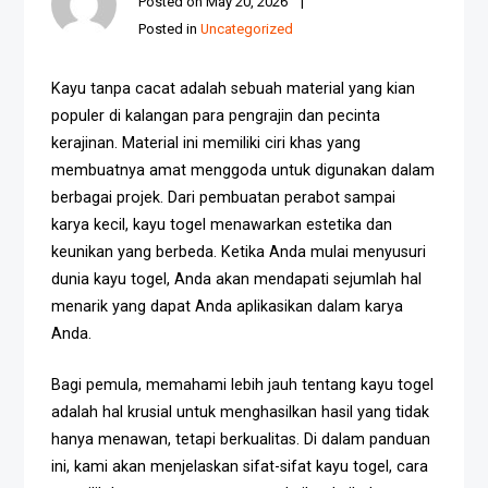
Posted on
May 20, 2026
Posted in
Uncategorized
Kayu tanpa cacat adalah sebuah material yang kian
populer di kalangan para pengrajin dan pecinta
kerajinan. Material ini memiliki ciri khas yang
membuatnya amat menggoda untuk digunakan dalam
berbagai projek. Dari pembuatan perabot sampai
karya kecil, kayu togel menawarkan estetika dan
keunikan yang berbeda. Ketika Anda mulai menyusuri
dunia kayu togel, Anda akan mendapati sejumlah hal
menarik yang dapat Anda aplikasikan dalam karya
Anda.
Bagi pemula, memahami lebih jauh tentang kayu togel
adalah hal krusial untuk menghasilkan hasil yang tidak
hanya menawan, tetapi berkualitas. Di dalam panduan
ini, kami akan menjelaskan sifat-sifat kayu togel, cara