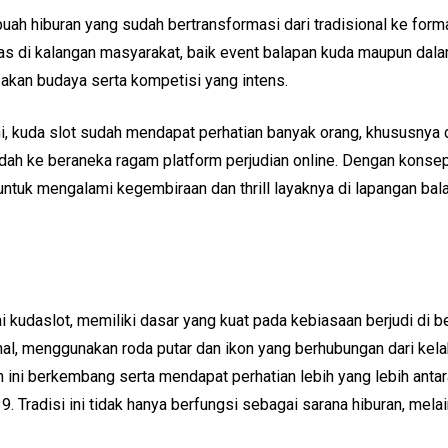
ah hiburan yang sudah bertransformasi dari tradisional ke form
uas di kalangan masyarakat, baik event balapan kuda maupun dalam
akan budaya serta kompetisi yang intens.
i, kuda slot sudah mendapat perhatian banyak orang, khususnya
ah ke beraneka ragam platform perjudian online. Dengan kons
tuk mengalami kegembiraan dan thrill layaknya di lapangan bal
i kudaslot, memiliki dasar yang kuat pada kebiasaan berjudi di 
al, menggunakan roda putar dan ikon yang berhubungan dari kela
ni berkembang serta mendapat perhatian lebih yang lebih antara
Tradisi ini tidak hanya berfungsi sebagai sarana hiburan, melain