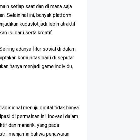
in setiap saat dan di mana saja.
Selain hal ini, banyak platform
adikan kudaslot jadi lebih atraktif
 isi baru serta kreatif.
eiring adanya fitur sosial di dalam
ciptakan komunitas baru di seputar
bukan hanya menjadi game individu,
radisional menuju digital tidak hanya
pasi di permainan ini. Inovasi dalam
tif dan menarik, yang pada
dustri, menjamin bahwa penawaran