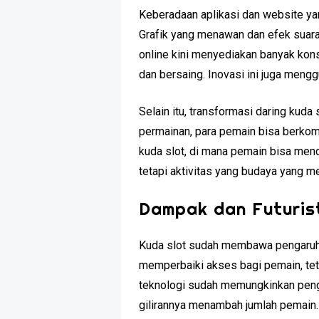
Keberadaan aplikasi dan website ya
Grafik yang menawan dan efek suar
online kini menyediakan banyak konse
dan bersaing. Inovasi ini juga meng
Selain itu, transformasi daring kud
permainan, para pemain bisa berkomu
kuda slot, di mana pemain bisa mend
tetapi aktivitas yang budaya yang m
Dampak dan Futurist
Kuda slot sudah membawa pengaruh sig
memperbaiki akses bagi pemain, teta
teknologi sudah memungkinkan peng
gilirannya menambah jumlah pemain. 