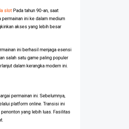
a slot
Pada tahun 90-an, saat
a permainan ini ke dalam medium
kinkan akses yang lebih besar
ermainan ini berhasil menjaga esensi
kan salah satu game paling populer
rlanjut dalam kerangka modern ini.
rgai permainan ini. Sebelumnya,
lui platform online. Transisi ini
enonton yang lebih luas. Fasilitas
t.