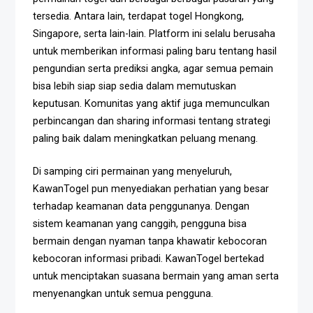
tersedia. Antara lain, terdapat togel Hongkong,
Singapore, serta lain-lain. Platform ini selalu berusaha
untuk memberikan informasi paling baru tentang hasil
pengundian serta prediksi angka, agar semua pemain
bisa lebih siap siap sedia dalam memutuskan
keputusan. Komunitas yang aktif juga memunculkan
perbincangan dan sharing informasi tentang strategi
paling baik dalam meningkatkan peluang menang.
Di samping ciri permainan yang menyeluruh,
KawanTogel pun menyediakan perhatian yang besar
terhadap keamanan data penggunanya. Dengan
sistem keamanan yang canggih, pengguna bisa
bermain dengan nyaman tanpa khawatir kebocoran
kebocoran informasi pribadi. KawanTogel bertekad
untuk menciptakan suasana bermain yang aman serta
menyenangkan untuk semua pengguna.