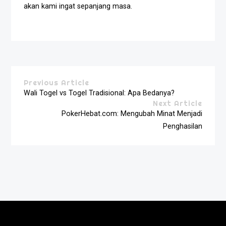
akan kami ingat sepanjang masa.
Previous Article
Wali Togel vs Togel Tradisional: Apa Bedanya?
Next Article
PokerHebat.com: Mengubah Minat Menjadi
Penghasilan