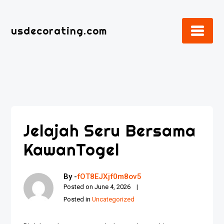
Skip
to
usdecorating.com
content
Jelajah Seru Bersama
KawanTogel
By -
fOT8EJXjf0m8ov5
Posted on
June 4, 2026
Posted in
Uncategorized