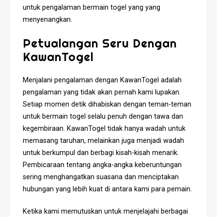
untuk pengalaman bermain togel yang yang
menyenangkan.
Petualangan Seru Dengan
KawanTogel
Menjalani pengalaman dengan KawanTogel adalah
pengalaman yang tidak akan pernah kami lupakan.
Setiap momen detik dihabiskan dengan teman-teman
untuk bermain togel selalu penuh dengan tawa dan
kegembiraan. KawanTogel tidak hanya wadah untuk
memasang taruhan, melainkan juga menjadi wadah
untuk berkumpul dan berbagi kisah-kisah menarik.
Pembicaraan tentang angka-angka keberuntungan
sering menghangatkan suasana dan menciptakan
hubungan yang lebih kuat di antara kami para pemain.
Ketika kami memutuskan untuk menjelajahi berbagai