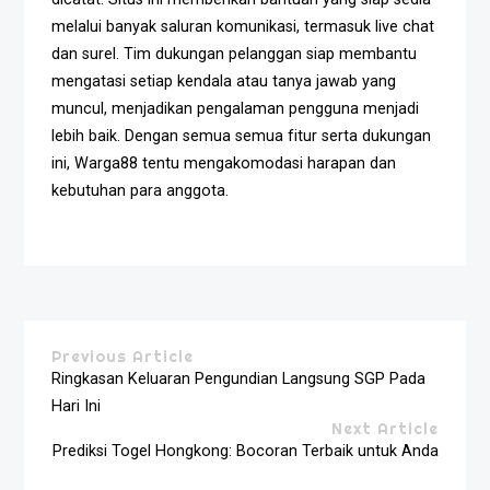
melalui banyak saluran komunikasi, termasuk live chat
dan surel. Tim dukungan pelanggan siap membantu
mengatasi setiap kendala atau tanya jawab yang
muncul, menjadikan pengalaman pengguna menjadi
lebih baik. Dengan semua semua fitur serta dukungan
ini, Warga88 tentu mengakomodasi harapan dan
kebutuhan para anggota.
Previous Article
Ringkasan Keluaran Pengundian Langsung SGP Pada
Hari Ini
Next Article
Prediksi Togel Hongkong: Bocoran Terbaik untuk Anda