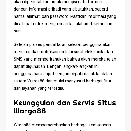
akan diperintahkan untuk mengisi data formulir
dengan informasi pribadi yang dibutuhkan, seperti
nama, alamat, dan password. Pastikan informasi yang
diisi tepat untuk menghindari kesalahan di kemudian
hari.
Setelah proses pendaftaran selesai, pengguna akan
mendapatkan notifikasi melalui surat elektronik atau
SMS yang memberitahukan bahwa akun mereka telah
dapat digunakan. Dengan langkah-langkah ini,
pengguna baru dapat dengan cepat masuk ke dalam
sistem Warga88 dan mulai menyusuri berbagai fitur
dan layanan yang tersedia.
Keunggulan dan Servis Situs
Warga88
Warga88 mempersembahkan berbagai kemudahan