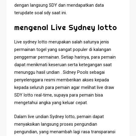
dengan langsung SDY dan mendapatkan data
terupdate soal sdy saat ini.
mengenal Live Sydney lotto
Live sydney lotto merupakan salah satunya jenis
permainan togel yang sangat populer di kalangan
penggemar permainan. Setiap harinya, para pemain
dapat menikmati keseruan serta ketegangan saat
menunggu hasil undian . Sidney Pools sebagai
penyelenggara resmi memberikan akses kepada
kepada seluruh para pemain agar melihat live draw
SDY lotto real-time, supaya para pemain bisa
mengetahui angka yang keluar cepat.
Dalam live undian Sydney lotto, pemain dapat
menyaksikan langsung proses pengundian
pengundian, yang menambah lagi rasa transparansi