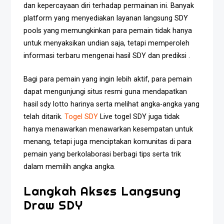
dan kepercayaan diri terhadap permainan ini. Banyak
platform yang menyediakan layanan langsung SDY
pools yang memungkinkan para pemain tidak hanya
untuk menyaksikan undian saja, tetapi memperoleh
informasi terbaru mengenai hasil SDY dan prediksi .
Bagi para pemain yang ingin lebih aktif, para pemain
dapat mengunjungi situs resmi guna mendapatkan
hasil sdy lotto harinya serta melihat angka-angka yang
telah ditarik.
Togel SDY
Live togel SDY juga tidak
hanya menawarkan menawarkan kesempatan untuk
menang, tetapi juga menciptakan komunitas di para
pemain yang berkolaborasi berbagi tips serta trik
dalam memilih angka angka.
Langkah Akses Langsung
Draw SDY