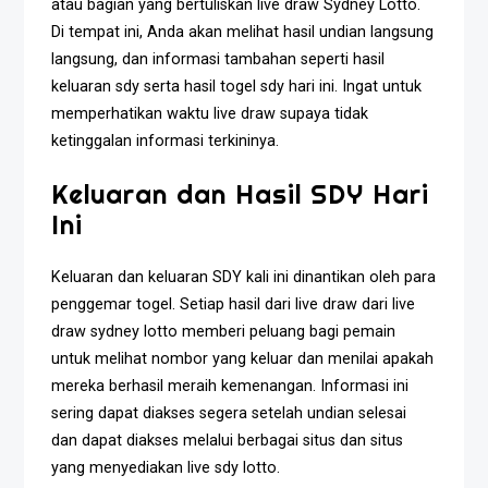
atau bagian yang bertuliskan live draw Sydney Lotto.
Di tempat ini, Anda akan melihat hasil undian langsung
langsung, dan informasi tambahan seperti hasil
keluaran sdy serta hasil togel sdy hari ini. Ingat untuk
memperhatikan waktu live draw supaya tidak
ketinggalan informasi terkininya.
Keluaran dan Hasil SDY Hari
Ini
Keluaran dan keluaran SDY kali ini dinantikan oleh para
penggemar togel. Setiap hasil dari live draw dari live
draw sydney lotto memberi peluang bagi pemain
untuk melihat nombor yang keluar dan menilai apakah
mereka berhasil meraih kemenangan. Informasi ini
sering dapat diakses segera setelah undian selesai
dan dapat diakses melalui berbagai situs dan situs
yang menyediakan live sdy lotto.