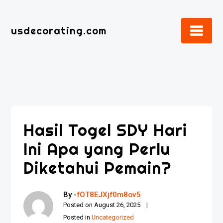
Skip
to
usdecorating.com
content
Hasil Togel SDY Hari
Ini Apa yang Perlu
Diketahui Pemain?
By -
fOT8EJXjf0m8ov5
Posted on
August 26, 2025
Posted in
Uncategorized