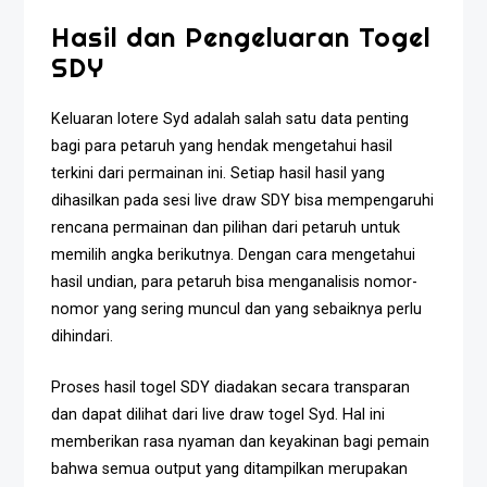
Hasil dan Pengeluaran Togel
SDY
Keluaran lotere Syd adalah salah satu data penting
bagi para petaruh yang hendak mengetahui hasil
terkini dari permainan ini. Setiap hasil hasil yang
dihasilkan pada sesi live draw SDY bisa mempengaruhi
rencana permainan dan pilihan dari petaruh untuk
memilih angka berikutnya. Dengan cara mengetahui
hasil undian, para petaruh bisa menganalisis nomor-
nomor yang sering muncul dan yang sebaiknya perlu
dihindari.
Proses hasil togel SDY diadakan secara transparan
dan dapat dilihat dari live draw togel Syd. Hal ini
memberikan rasa nyaman dan keyakinan bagi pemain
bahwa semua output yang ditampilkan merupakan