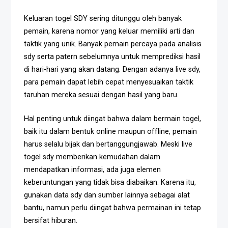
Keluaran togel SDY sering ditunggu oleh banyak
pemain, karena nomor yang keluar memiliki arti dan
taktik yang unik. Banyak pemain percaya pada analisis
sdy serta patern sebelumnya untuk memprediksi hasil
di hari-hari yang akan datang. Dengan adanya live sdy,
para pemain dapat lebih cepat menyesuaikan taktik
taruhan mereka sesuai dengan hasil yang baru.
Hal penting untuk diingat bahwa dalam bermain togel,
baik itu dalam bentuk online maupun offline, pemain
harus selalu bijak dan bertanggungjawab. Meski live
togel sdy memberikan kemudahan dalam
mendapatkan informasi, ada juga elemen
keberuntungan yang tidak bisa diabaikan. Karena itu,
gunakan data sdy dan sumber lainnya sebagai alat
bantu, namun perlu diingat bahwa permainan ini tetap
bersifat hiburan.