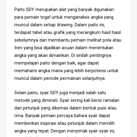
Paito SDY merupakan alat yang banyak digunakan
para pemain togel untuk menganalisis angka yang
muncul dalam setiap drawing. Dalam paito ini,
terdapat tabel atau grafik yang merangkum hasil hasil
sebelumnya dan membantu pemain melihat pola atau
tren yang bisa dijadikan acuan dalam menentukan
angka yang akan dimainkan. Di sinilah pentingnya
mempelajari paito dengan baik, agar dapat
memahami angka mana yang lebih berpotensi untuk
muncul dalam periode permainan selanjutnya.
Selain paito, syair SDY juga menjadi salah satu
metode yang diminati. Syair sering kali berisi ramalan
dan petunjuk yang dikemas dalam bentuk puisi atau
rima. Banyak pemain percaya bahwa syair dapat
memberikan inspirasi atau petunjuk dalam memilih
angka yang tepat. Dengan menyimak syair-syair ini,