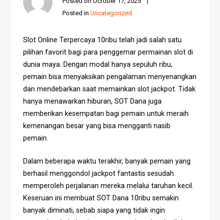
Posted on
October 17, 2025
Posted in
Uncategorized
Slot Online Terpercaya 10ribu telah jadi salah satu
pilihan favorit bagi para penggemar permainan slot di
dunia maya. Dengan modal hanya sepuluh ribu,
pemain bisa menyaksikan pengalaman menyenangkan
dan mendebarkan saat memainkan slot jackpot. Tidak
hanya menawarkan hiburan, SOT Dana juga
memberikan kesempatan bagi pemain untuk meraih
kemenangan besar yang bisa mengganti nasib
pemain.
Dalam beberapa waktu terakhir, banyak pemain yang
berhasil menggondol jackpot fantastis sesudah
memperoleh perjalanan mereka melalui taruhan kecil.
Keseruan ini membuat SOT Dana 10ribu semakin
banyak diminati, sebab siapa yang tidak ingin