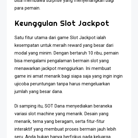
bisa membawa surprise yang menyenangkan bagi
para pemain.
Keunggulan Slot Jackpot
Satu fitur utama dari game Slot Jackpot ialah
kesempatan untuk meraih reward yang besar dari
modal yang minim. Dengan bertaruh 10 ribu, pemain
bisa mengalami pengalaman bermain slot yang
menawarkan jackpot menggiurkan. Ini membuat
game ini amat menarik bagi siapa saja yang ingin ingin
ujicoba peruntungan tanpa harus mengeluarkan
jumlah yang besar dana.
Di samping itu, SOT Dana menyediakan beraneka
variasi slot machine yang menarik. Desain yang
menarik, tema yang beragam, serta fitur-fitur
interaktif yang membuat proses bermain jauh lebih
seru. Anda bukan hanya berfokus pada keluarga