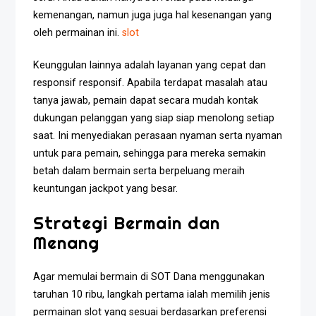
kemenangan, namun juga juga hal kesenangan yang
oleh permainan ini.
slot
Keunggulan lainnya adalah layanan yang cepat dan
responsif responsif. Apabila terdapat masalah atau
tanya jawab, pemain dapat secara mudah kontak
dukungan pelanggan yang siap siap menolong setiap
saat. Ini menyediakan perasaan nyaman serta nyaman
untuk para pemain, sehingga para mereka semakin
betah dalam bermain serta berpeluang meraih
keuntungan jackpot yang besar.
Strategi Bermain dan
Menang
Agar memulai bermain di SOT Dana menggunakan
taruhan 10 ribu, langkah pertama ialah memilih jenis
permainan slot yang sesuai berdasarkan preferensi