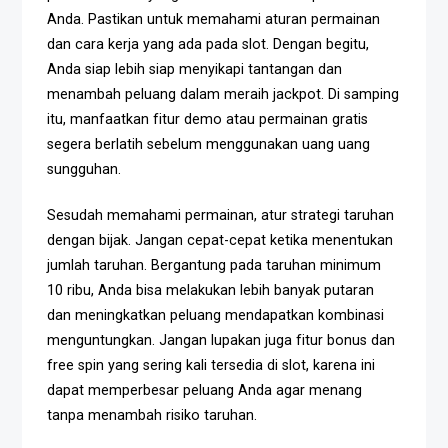
Anda. Pastikan untuk memahami aturan permainan
dan cara kerja yang ada pada slot. Dengan begitu,
Anda siap lebih siap menyikapi tantangan dan
menambah peluang dalam meraih jackpot. Di samping
itu, manfaatkan fitur demo atau permainan gratis
segera berlatih sebelum menggunakan uang uang
sungguhan.
Sesudah memahami permainan, atur strategi taruhan
dengan bijak. Jangan cepat-cepat ketika menentukan
jumlah taruhan. Bergantung pada taruhan minimum
10 ribu, Anda bisa melakukan lebih banyak putaran
dan meningkatkan peluang mendapatkan kombinasi
menguntungkan. Jangan lupakan juga fitur bonus dan
free spin yang sering kali tersedia di slot, karena ini
dapat memperbesar peluang Anda agar menang
tanpa menambah risiko taruhan.