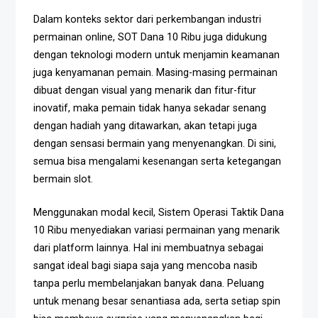
Dalam konteks sektor dari perkembangan industri
permainan online, SOT Dana 10 Ribu juga didukung
dengan teknologi modern untuk menjamin keamanan
juga kenyamanan pemain. Masing-masing permainan
dibuat dengan visual yang menarik dan fitur-fitur
inovatif, maka pemain tidak hanya sekadar senang
dengan hadiah yang ditawarkan, akan tetapi juga
dengan sensasi bermain yang menyenangkan. Di sini,
semua bisa mengalami kesenangan serta ketegangan
bermain slot.
Menggunakan modal kecil, Sistem Operasi Taktik Dana
10 Ribu menyediakan variasi permainan yang menarik
dari platform lainnya. Hal ini membuatnya sebagai
sangat ideal bagi siapa saja yang mencoba nasib
tanpa perlu membelanjakan banyak dana. Peluang
untuk menang besar senantiasa ada, serta setiap spin