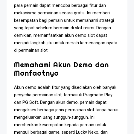
para pemain dapat mencoba berbagai fitur dan
mekanisme permainan secara gratis. Ini memberi
kesempatan bagi pemain untuk memahami strategi
yang tepat sebelum bermain di slot resmi. Dengan
demikian, memanfaatkan akun demo slot dapat
menjadi langkah jitu untuk meraih kemenangan nyata
di permainan slot.
Memahami Akun Demo dan
Manfaatnya
Akun demo adalah fitur yang disediakan oleh banyak
penyedia permainan slot, termasuk Pragmatic Play
dan PG Soft. Dengan akun demo, pemain dapat
mengakses berbagai jenis permainan slot tanpa harus
mengeluarkan uang sungguh-sungguh. Ini
memberikan kesempatan kepada pemain untuk
menguji berbagai game, seperti Lucky Neko, dan