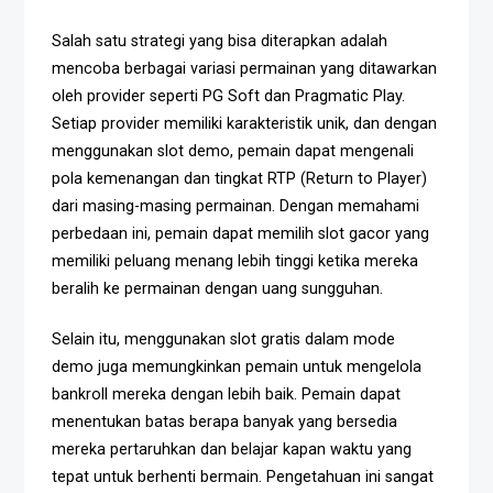
Salah satu strategi yang bisa diterapkan adalah
mencoba berbagai variasi permainan yang ditawarkan
oleh provider seperti PG Soft dan Pragmatic Play.
Setiap provider memiliki karakteristik unik, dan dengan
menggunakan slot demo, pemain dapat mengenali
pola kemenangan dan tingkat RTP (Return to Player)
dari masing-masing permainan. Dengan memahami
perbedaan ini, pemain dapat memilih slot gacor yang
memiliki peluang menang lebih tinggi ketika mereka
beralih ke permainan dengan uang sungguhan.
Selain itu, menggunakan slot gratis dalam mode
demo juga memungkinkan pemain untuk mengelola
bankroll mereka dengan lebih baik. Pemain dapat
menentukan batas berapa banyak yang bersedia
mereka pertaruhkan dan belajar kapan waktu yang
tepat untuk berhenti bermain. Pengetahuan ini sangat