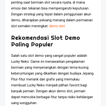
penting saat bermain slot secara nyata, di mana
emosi dan tekanan bisa mempengaruhi keputusan.
Dengan strategi yang tepat dalam penggunaan akun
demo, diharapkan peluang menang dalam permainan
slot semakin meningkat.
demo slot
Rekomendasi Slot Demo
Paling Populer
Salah satu slot demo yang sangat populer adalah
Lucky Neko. Game ini menawarkan pengalaman
bermain yang menyenangkan dengan tema kucing
keberuntungan yang dikaitkan dengan budaya Jepang.
Fitur-fitur menarik dan grafis yang memukau
membuat Lucky Neko menjadi pilihan favorit bagi
banyak pemain. Dengan akun demo slot, pemain
dapat mencoba berbagai fitur tanpa risiko kehilangan
uang sungguhan.