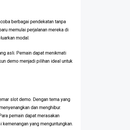
ncoba berbagai pendekatan tanpa
baru memulai perjalanan mereka di
eluarkan modal.
ng asli. Pemain dapat menikmati
akun demo menjadi pilihan ideal untuk
ggemar slot demo. Dengan tema yang
g menyenangkan dan menghibur.
. Para pemain dapat merasakan
asi kemenangan yang menguntungkan.