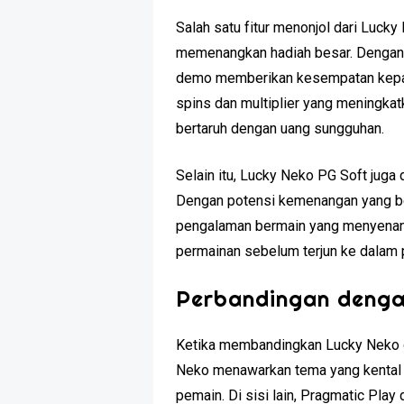
Salah satu fitur menonjol dari Luc
memenangkan hadiah besar. Dengan m
demo memberikan kesempatan kepad
spins dan multiplier yang meningkat
bertaruh dengan uang sungguhan.
Selain itu, Lucky Neko PG Soft juga 
Dengan potensi kemenangan yang be
pengalaman bermain yang menyenan
permainan sebelum terjun ke dalam 
Perbandingan denga
Ketika membandingkan Lucky Neko da
Neko menawarkan tema yang kental 
pemain. Di sisi lain, Pragmatic Play