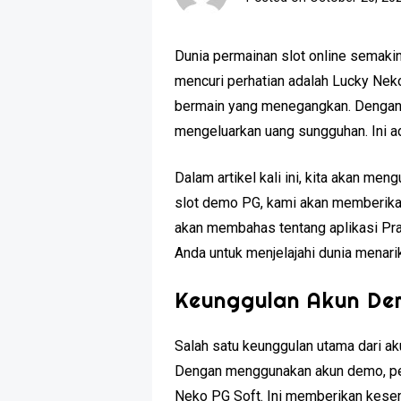
Dunia permainan slot online semakin
mencuri perhatian adalah Lucky Nek
bermain yang menegangkan. Dengan 
mengeluarkan uang sungguhan. Ini a
Dalam artikel kali ini, kita akan m
slot demo PG, kami akan memberikan 
akan membahas tentang aplikasi Pra
Anda untuk menjelajahi dunia menari
Keunggulan Akun De
Salah satu keunggulan utama dari a
Dengan menggunakan akun demo, pema
Neko PG Soft. Ini memberikan kes