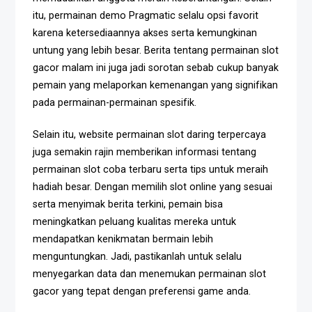
itu, permainan demo Pragmatic selalu opsi favorit
karena ketersediaannya akses serta kemungkinan
untung yang lebih besar. Berita tentang permainan slot
gacor malam ini juga jadi sorotan sebab cukup banyak
pemain yang melaporkan kemenangan yang signifikan
pada permainan-permainan spesifik.
Selain itu, website permainan slot daring terpercaya
juga semakin rajin memberikan informasi tentang
permainan slot coba terbaru serta tips untuk meraih
hadiah besar. Dengan memilih slot online yang sesuai
serta menyimak berita terkini, pemain bisa
meningkatkan peluang kualitas mereka untuk
mendapatkan kenikmatan bermain lebih
menguntungkan. Jadi, pastikanlah untuk selalu
menyegarkan data dan menemukan permainan slot
gacor yang tepat dengan preferensi game anda.