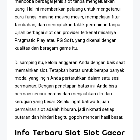
mencoba berbagai jenis slot tanpa mengeluarkan
uang. Hal ini memberikan peluang untuk mengetahui
cara fungsi masing-masing mesin, mempelajari fitur
tambahan, dan menciptakan taktik permainan tanpa.
Ujilah berbagai slot dari provider terkenal misalnya
Pragmatic Play atau PG Soft, yang dikenal dengan
kualitas dan beragam game itu.
Di samping itu, kelola anggaran Anda dengan baik saat
memainkan slot. Tetapkan batas untuk berapa banyak
modal yang ingin Anda pertaruhkan dalam satu sesi
permainan. Dengan penetapan batas ini, Anda bisa
bermain secara cerdas dan menjauhkan diri dari
kerugian yang besar. Selalu ingat bahwa tujuan
permainan slot adalah hiburan, jadi nikmati setiap
putaran dan hindari begitu gopoh mencari hasil besar.
Info Terbaru Slot Slot Gacor