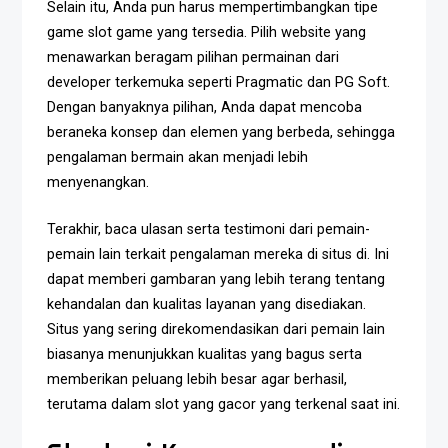
Selain itu, Anda pun harus mempertimbangkan tipe
game slot game yang tersedia. Pilih website yang
menawarkan beragam pilihan permainan dari
developer terkemuka seperti Pragmatic dan PG Soft.
Dengan banyaknya pilihan, Anda dapat mencoba
beraneka konsep dan elemen yang berbeda, sehingga
pengalaman bermain akan menjadi lebih
menyenangkan.
Terakhir, baca ulasan serta testimoni dari pemain-
pemain lain terkait pengalaman mereka di situs di. Ini
dapat memberi gambaran yang lebih terang tentang
kehandalan dan kualitas layanan yang disediakan.
Situs yang sering direkomendasikan dari pemain lain
biasanya menunjukkan kualitas yang bagus serta
memberikan peluang lebih besar agar berhasil,
terutama dalam slot yang gacor yang terkenal saat ini.