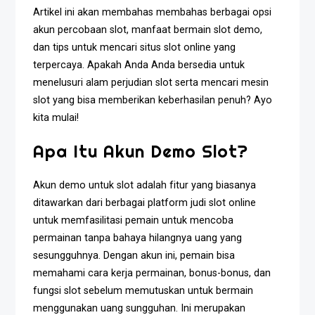
Artikel ini akan membahas membahas berbagai opsi
akun percobaan slot, manfaat bermain slot demo,
dan tips untuk mencari situs slot online yang
terpercaya. Apakah Anda Anda bersedia untuk
menelusuri alam perjudian slot serta mencari mesin
slot yang bisa memberikan keberhasilan penuh? Ayo
kita mulai!
Apa Itu Akun Demo Slot?
Akun demo untuk slot adalah fitur yang biasanya
ditawarkan dari berbagai platform judi slot online
untuk memfasilitasi pemain untuk mencoba
permainan tanpa bahaya hilangnya uang yang
sesungguhnya. Dengan akun ini, pemain bisa
memahami cara kerja permainan, bonus-bonus, dan
fungsi slot sebelum memutuskan untuk bermain
menggunakan uang sungguhan. Ini merupakan