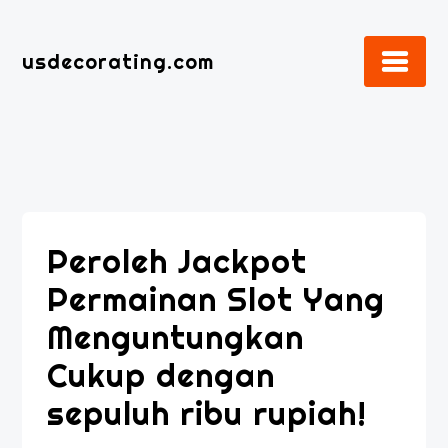
Skip
to
usdecorating.com
content
Peroleh Jackpot
Permainan Slot Yang
Menguntungkan
Cukup dengan
sepuluh ribu rupiah!