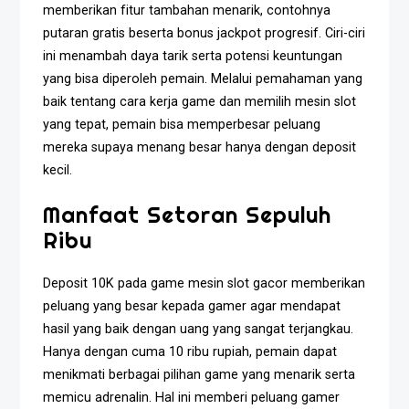
memberikan fitur tambahan menarik, contohnya
putaran gratis beserta bonus jackpot progresif. Ciri-ciri
ini menambah daya tarik serta potensi keuntungan
yang bisa diperoleh pemain. Melalui pemahaman yang
baik tentang cara kerja game dan memilih mesin slot
yang tepat, pemain bisa memperbesar peluang
mereka supaya menang besar hanya dengan deposit
kecil.
Manfaat Setoran Sepuluh
Ribu
Deposit 10K pada game mesin slot gacor memberikan
peluang yang besar kepada gamer agar mendapat
hasil yang baik dengan uang yang sangat terjangkau.
Hanya dengan cuma 10 ribu rupiah, pemain dapat
menikmati berbagai pilihan game yang menarik serta
memicu adrenalin. Hal ini memberi peluang gamer