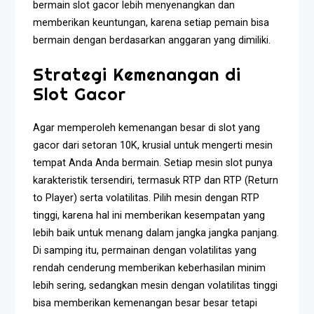
bermain slot gacor lebih menyenangkan dan
memberikan keuntungan, karena setiap pemain bisa
bermain dengan berdasarkan anggaran yang dimiliki.
Strategi Kemenangan di
Slot Gacor
Agar memperoleh kemenangan besar di slot yang
gacor dari setoran 10K, krusial untuk mengerti mesin
tempat Anda Anda bermain. Setiap mesin slot punya
karakteristik tersendiri, termasuk RTP dan RTP (Return
to Player) serta volatilitas. Pilih mesin dengan RTP
tinggi, karena hal ini memberikan kesempatan yang
lebih baik untuk menang dalam jangka jangka panjang.
Di samping itu, permainan dengan volatilitas yang
rendah cenderung memberikan keberhasilan minim
lebih sering, sedangkan mesin dengan volatilitas tinggi
bisa memberikan kemenangan besar besar tetapi