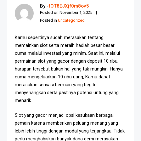
By -
fOT8EJXjf0m8ov5
Posted on
November 1, 2025
Posted in
Uncategorized
Kamu sepertinya sudah merasakan tentang
memainkan slot serta meraih hadiah besar besar
cuma melalui investasi yang minim. Saat ini, melalui
permainan slot yang gacor dengan deposit 10 ribu,
harapan tersebut bukan hal yang tak mungkin. Hanya
cuma mengeluarkan 10 ribu uang, Kamu dapat
merasakan sensasi bermain yang begitu
menyenangkan serta pastinya potensi untung yang
menarik.
Slot yang gacor menjadi opsi kesukaan berbagai
pemain karena memberikan peluang menang yang
lebih lebih tinggi dengan modal yang terjangkau. Tidak
perlu menghabiskan banyak dana demi merasakan