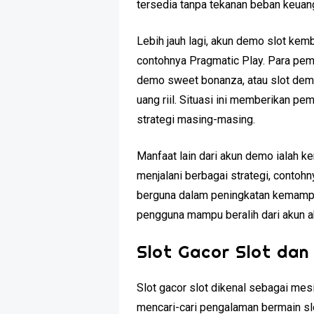
tersedia tanpa tekanan beban keuan
Lebih jauh lagi, akun demo slot k
contohnya Pragmatic Play. Para pema
demo sweet bonanza, atau slot de
uang riil. Situasi ini memberikan p
strategi masing-masing.
Manfaat lain dari akun demo ialah 
menjalani berbagai strategi, contohn
berguna dalam peningkatan kemampu
pengguna mampu beralih dari akun a
Slot Gacor Slot da
Slot gacor slot dikenal sebagai mes
mencari-cari pengalaman bermain sl