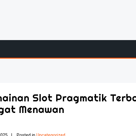
mainan Slot Pragmatik Terb
gat Menawan
2025
Posted in
Uncategorized