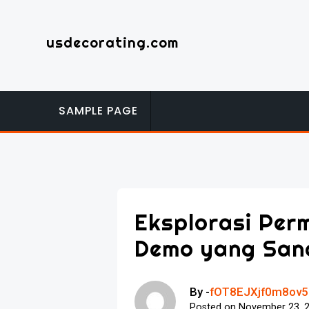
Skip
to
usdecorating.com
content
SAMPLE PAGE
Eksplorasi Per
Demo yang San
By -
fOT8EJXjf0m8ov5
Posted on
November 23, 