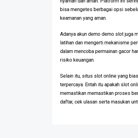
nyaman dan aman. Platform ini seri
bisa mengetes berbagai opsi sebel
keamanan yang aman.
Adanya akun demo demo slot juga me
latihan dan mengerti mekanisme pe
dalam mencoba permainan gacor hari
risiko keuangan.
Selain itu, situs slot online yang 
terpercaya. Entah itu apakah slot onl
memastikan memastikan proses berj
daftar, cek ulasan serta masukan u