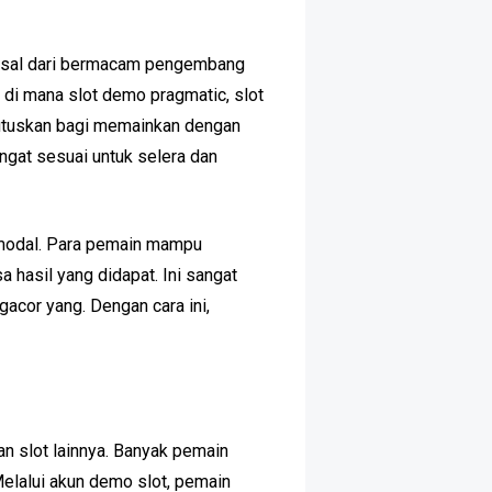
rasal dari bermacam pengembang
 di mana slot demo pragmatic, slot
utuskan bagi memainkan dengan
angat sesuai untuk selera dan
n modal. Para pemain mampu
 hasil yang didapat. Ini sangat
cor yang. Dengan cara ini,
an slot lainnya. Banyak pemain
elalui akun demo slot, pemain