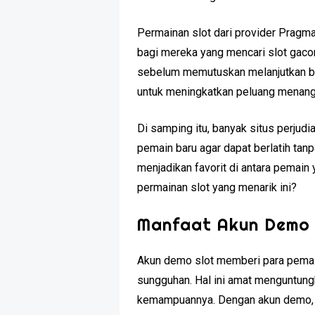
Permainan slot dari provider Pragm
bagi mereka yang mencari slot gacor
sebelum memutuskan melanjutkan be
untuk meningkatkan peluang menang
Di samping itu, banyak situs perju
pemain baru agar dapat berlatih tan
menjadikan favorit di antara pemain
permainan slot yang menarik ini?
Manfaat Akun Demo 
Akun demo slot memberi para pemain
sungguhan. Hal ini amat menguntung
kemampuannya. Dengan akun demo, p