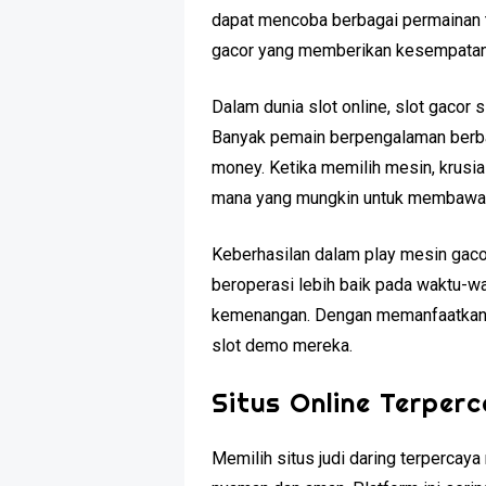
dapat mencoba berbagai permainan t
gacor yang memberikan kesempatan 
Dalam dunia slot online, slot gacor
Banyak pemain berpengalaman berba
money. Ketika memilih mesin, krusi
mana yang mungkin untuk membawa k
Keberhasilan dalam play mesin gaco
beroperasi lebih baik pada waktu-w
kemenangan. Dengan memanfaatkan s
slot demo mereka.
Situs Online Terper
Memilih situs judi daring terperca