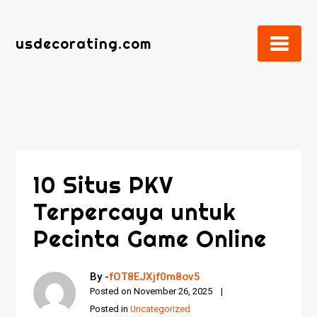
Skip
to
usdecorating.com
content
10 Situs PKV
Terpercaya untuk
Pecinta Game Online
By -
fOT8EJXjf0m8ov5
Posted on
November 26, 2025
Posted in
Uncategorized