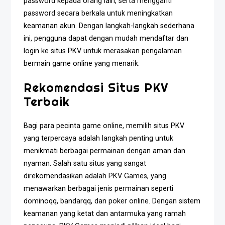
password kepada orang lain, serta mengganti
password secara berkala untuk meningkatkan
keamanan akun. Dengan langkah-langkah sederhana
ini, pengguna dapat dengan mudah mendaftar dan
login ke situs PKV untuk merasakan pengalaman
bermain game online yang menarik.
Rekomendasi Situs PKV
Terbaik
Bagi para pecinta game online, memilih situs PKV
yang terpercaya adalah langkah penting untuk
menikmati berbagai permainan dengan aman dan
nyaman. Salah satu situs yang sangat
direkomendasikan adalah PKV Games, yang
menawarkan berbagai jenis permainan seperti
dominoqq, bandarqq, dan poker online. Dengan sistem
keamanan yang ketat dan antarmuka yang ramah