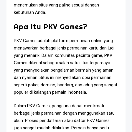
menemukan situs yang paling sesuai dengan
kebutuhan Anda.
Apa Itu PKV Games?
PKV Games adalah platform permainan online yang
menawarkan berbagai jenis permainan kartu dan judi
yang menarik. Dalam komunitas pecinta game, PKV
Games dikenal sebagai salah satu situs terpercaya
yang menyediakan pengalaman bermain yang aman
dan nyaman. Situs ini menyediakan opsi permainan
seperti poker, domino, bandarq, dan aduq yang sangat
populer di kalangan pemain Indonesia.
Dalam PKV Games, pengguna dapat menikmati
berbagai jenis permainan dengan menggunakan satu
akun. Proses pendaftaran atau daftar PKV Games
juga sangat mudah dilakukan. Pemain hanya perlu