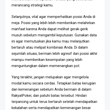
merancang strategi kamu.
Selanjutnya, vital agar memperhatikan posisi Anda di
meja. Posisi yang lebih lebih memberikan melahirkan
manfaat karena Anda dapat melihat gerak-gerik
musuh sebelum mengambil keputusan. Gunakan data
ini agar memutuskan jika kamu mau melanjutkan
bertaruh atau melipat kombinasi Anda. Di dalam
sejumlah situasi, bermain lebih agresif dari posisi akhir
mampu memberikan kesempatan yang lebih
menguntungkan dalam memenangkan pot.
Yang terakhir, jangan melupakan agar mengelola
modal kamu secara cerdas. Tetapkan batas kerugian
dan kemenangan sebelum Anda bermain di dalam
RakyatPoker, dan patuhi batas tersebut. Hindari
terpancing untuk terus bertaruh setelah mendapatkan
kekalahan serta mendapatkan kemenangan besar.