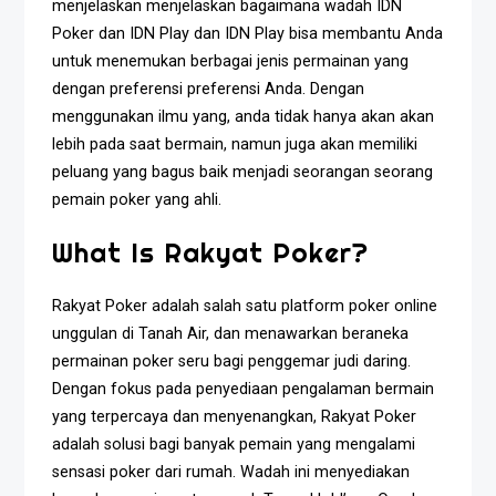
menjelaskan menjelaskan bagaimana wadah IDN
Poker dan IDN Play dan IDN Play bisa membantu Anda
untuk menemukan berbagai jenis permainan yang
dengan preferensi preferensi Anda. Dengan
menggunakan ilmu yang, anda tidak hanya akan akan
lebih pada saat bermain, namun juga akan memiliki
peluang yang bagus baik menjadi seorangan seorang
pemain poker yang ahli.
What Is Rakyat Poker?
Rakyat Poker adalah salah satu platform poker online
unggulan di Tanah Air, dan menawarkan beraneka
permainan poker seru bagi penggemar judi daring.
Dengan fokus pada penyediaan pengalaman bermain
yang terpercaya dan menyenangkan, Rakyat Poker
adalah solusi bagi banyak pemain yang mengalami
sensasi poker dari rumah. Wadah ini menyediakan