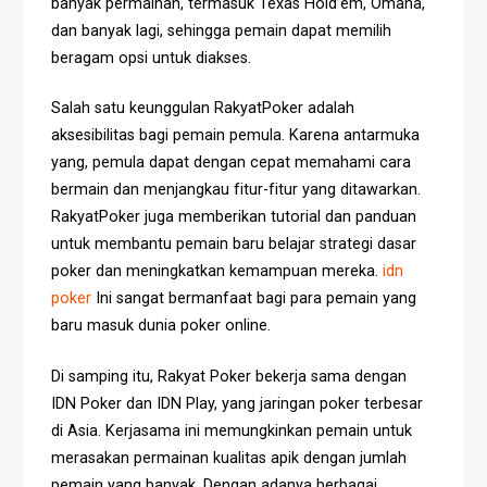
banyak permainan, termasuk Texas Hold’em, Omaha,
dan banyak lagi, sehingga pemain dapat memilih
beragam opsi untuk diakses.
Salah satu keunggulan RakyatPoker adalah
aksesibilitas bagi pemain pemula. Karena antarmuka
yang, pemula dapat dengan cepat memahami cara
bermain dan menjangkau fitur-fitur yang ditawarkan.
RakyatPoker juga memberikan tutorial dan panduan
untuk membantu pemain baru belajar strategi dasar
poker dan meningkatkan kemampuan mereka.
idn
poker
Ini sangat bermanfaat bagi para pemain yang
baru masuk dunia poker online.
Di samping itu, Rakyat Poker bekerja sama dengan
IDN Poker dan IDN Play, yang jaringan poker terbesar
di Asia. Kerjasama ini memungkinkan pemain untuk
merasakan permainan kualitas apik dengan jumlah
pemain yang banyak. Dengan adanya berbagai