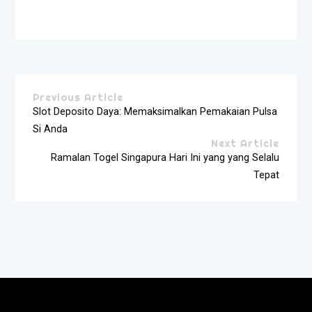
Previous Article
Slot Deposito Daya: Memaksimalkan Pemakaian Pulsa
Si Anda
Next Article
Ramalan Togel Singapura Hari Ini yang yang Selalu
Tepat