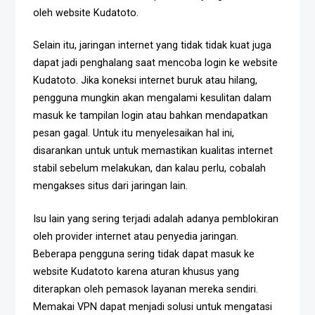
oleh website Kudatoto.
Selain itu, jaringan internet yang tidak tidak kuat juga
dapat jadi penghalang saat mencoba login ke website
Kudatoto. Jika koneksi internet buruk atau hilang,
pengguna mungkin akan mengalami kesulitan dalam
masuk ke tampilan login atau bahkan mendapatkan
pesan gagal. Untuk itu menyelesaikan hal ini,
disarankan untuk untuk memastikan kualitas internet
stabil sebelum melakukan, dan kalau perlu, cobalah
mengakses situs dari jaringan lain.
Isu lain yang sering terjadi adalah adanya pemblokiran
oleh provider internet atau penyedia jaringan.
Beberapa pengguna sering tidak dapat masuk ke
website Kudatoto karena aturan khusus yang
diterapkan oleh pemasok layanan mereka sendiri.
Memakai VPN dapat menjadi solusi untuk mengatasi