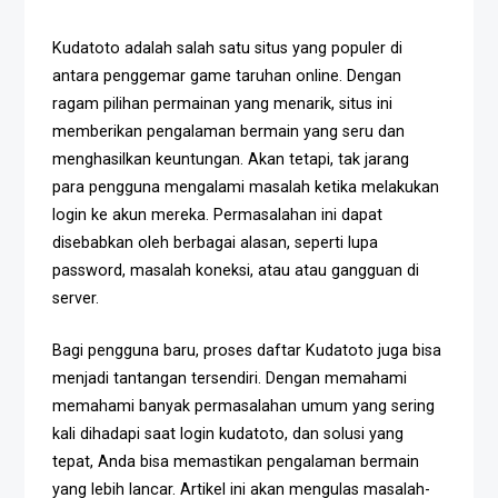
Kudatoto adalah salah satu situs yang populer di
antara penggemar game taruhan online. Dengan
ragam pilihan permainan yang menarik, situs ini
memberikan pengalaman bermain yang seru dan
menghasilkan keuntungan. Akan tetapi, tak jarang
para pengguna mengalami masalah ketika melakukan
login ke akun mereka. Permasalahan ini dapat
disebabkan oleh berbagai alasan, seperti lupa
password, masalah koneksi, atau atau gangguan di
server.
Bagi pengguna baru, proses daftar Kudatoto juga bisa
menjadi tantangan tersendiri. Dengan memahami
memahami banyak permasalahan umum yang sering
kali dihadapi saat login kudatoto, dan solusi yang
tepat, Anda bisa memastikan pengalaman bermain
yang lebih lancar. Artikel ini akan mengulas masalah-