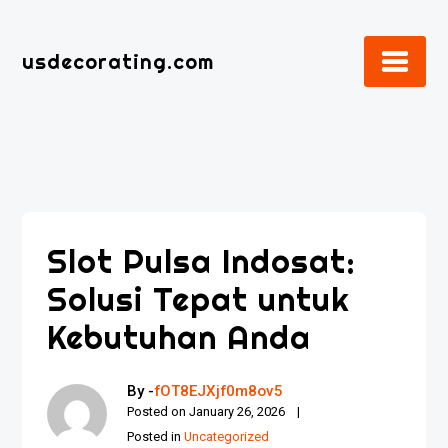
Skip
to
usdecorating.com
content
Slot Pulsa Indosat:
Solusi Tepat untuk
Kebutuhan Anda
By -
fOT8EJXjf0m8ov5
Posted on
January 26, 2026
Posted in
Uncategorized