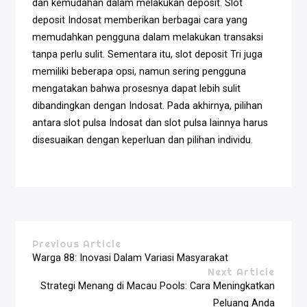
dan kemudahan dalam melakukan deposit. Slot
deposit Indosat memberikan berbagai cara yang
memudahkan pengguna dalam melakukan transaksi
tanpa perlu sulit. Sementara itu, slot deposit Tri juga
memiliki beberapa opsi, namun sering pengguna
mengatakan bahwa prosesnya dapat lebih sulit
dibandingkan dengan Indosat. Pada akhirnya, pilihan
antara slot pulsa Indosat dan slot pulsa lainnya harus
disesuaikan dengan keperluan dan pilihan individu.
Previous Article
Warga 88: Inovasi Dalam Variasi Masyarakat
Next Article
Strategi Menang di Macau Pools: Cara Meningkatkan
Peluang Anda