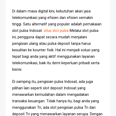
Di dalam masa digital kini, kebutuhan akan jasa
telekomunikasi yang efisien dan efisien semakin
tinggi. Satu alternatif yang populer adalah pemakaian
slot pulsa Indosat.
situs slot pulsa
Melalui slot pulsa
ini, pengguna dapat secara mudah menjalani
pengisian ulang atau pulsa deposit tanpa harus
kesulitan ke kounter fisik. Hal ini menjadi solusi yang
tepat bagi anda yang aktif menggunakan layanan
telekomunikasi, baik itu demi keperluan pribadi serta
bisnis.
Di samping itu, pengisian pulsa Indosat, ada juga
pilihan lain seperti slot deposit Indosat yang
menawarkan kemudahan dalam mengadakan
transaksi keuangan. Tidak hanya itu, bagi anda yang
menggunakan Tri, ada slot pengisian pulsa Tri dan
deposit Tri yang menawarkan layanan serupa. Dengan