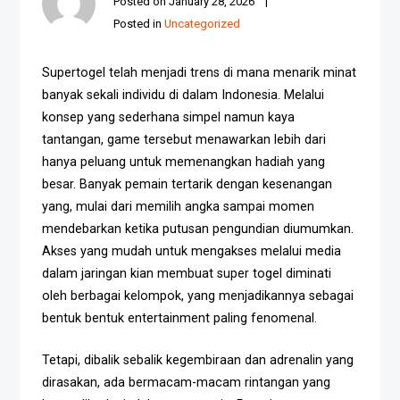
Posted on
January 28, 2026
Posted in
Uncategorized
Supertogel telah menjadi trens di mana menarik minat
banyak sekali individu di dalam Indonesia. Melalui
konsep yang sederhana simpel namun kaya
tantangan, game tersebut menawarkan lebih dari
hanya peluang untuk memenangkan hadiah yang
besar. Banyak pemain tertarik dengan kesenangan
yang, mulai dari memilih angka sampai momen
mendebarkan ketika putusan pengundian diumumkan.
Akses yang mudah untuk mengakses melalui media
dalam jaringan kian membuat super togel diminati
oleh berbagai kelompok, yang menjadikannya sebagai
bentuk bentuk entertainment paling fenomenal.
Tetapi, dibalik sebalik kegembiraan dan adrenalin yang
dirasakan, ada bermacam-macam rintangan yang