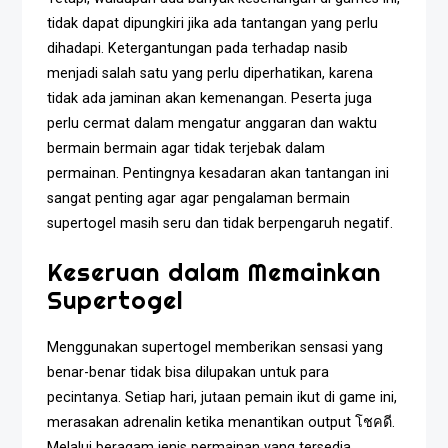
tidak dapat dipungkiri jika ada tantangan yang perlu
dihadapi. Ketergantungan pada terhadap nasib
menjadi salah satu yang perlu diperhatikan, karena
tidak ada jaminan akan kemenangan. Peserta juga
perlu cermat dalam mengatur anggaran dan waktu
bermain bermain agar tidak terjebak dalam
permainan. Pentingnya kesadaran akan tantangan ini
sangat penting agar agar pengalaman bermain
supertogel masih seru dan tidak berpengaruh negatif.
Keseruan dalam Memainkan
Supertogel
Menggunakan supertogel memberikan sensasi yang
benar-benar tidak bisa dilupakan untuk para
pecintanya. Setiap hari, jutaan pemain ikut di game ini,
merasakan adrenalin ketika menantikan output โชคดี.
Melalui beragam jenis permainan yang tersedia,