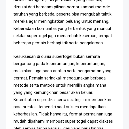
dimulai dari beragam pilihan nomor sampai metode
taruhan yang berbeda, peserta bisa mengubah taktik
mereka agar meningkatkan peluang untuk menang.
Keberadaan komunitas yang terbentuk yang muncul
sekitar supertogel juga menambah keseruan, tempat
beberapa pemain berbagi trik serta pengalaman.
Kesuksesan di dunia supertogel bukan semata
bergantung pada keberuntungan, keberuntungan,
melainkan juga pada analisa serta pengamatan yang
cermat. Pemain seringkali menggunakan berbagai
metode serta metode untuk memilih angka mana
yang yang kemungkinan besar akan keluar.
Keterlibatan di prediksi serta strategi ini memberikan
rasa prestasi tersendiri saat sukses mendapatkan
keberhasilan. Tidak hanya itu, format permainan juga
mudah dipahami membuat super togel dapat diakses
oleh semua tanpa kecuali, dari yang baru hingga