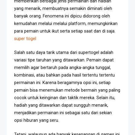
memberikan berbagai jenis permainan dan hadiah
yang menarik, membuatnya semakin diminati oleh
banyak orang. Fenomena ini dipicu didorong oleh
kemudahan melalui melalui platform, memungkinkan
para pemain untuk ikut serta setiap saat dan di saja.
super togel
Salah satu daya tarik utama dari supertogel adalah
variasi tipe taruhan yang ditawarkan. Pemain dapat
memilih agar bertaruh pada angka-angka tunggal,
kombinasi, atau bahkan pada hasil tertentu tertentu
permainan ini. Karena beragamnya opsi ini, setiap
pemain bisa menemukan metode bermain yang paling
cocok untuk keinginan dan taktik mereka. Selain itu,
hadiah yang ditawarkan dapat sungguh menarik,
menjadikan permainan ini sebagai satu dari sekian
opsi hiburan yang seru.
Tetapi, walaupun ada banyak kesenangan di games ini,