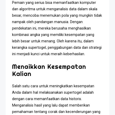
Pemain yang serius bisa memanfaatkan komputer
dan algoritma untuk menganalisis data dalam skala
besar, mencoba menemukan pola yang mungkin tidak
nampak oleh pandangan manusia. Dengan
pendekatan ini, mereka berusaha menghasilkan
kombinasi angka yang memiliki kesempatan yang
lebih besar untuk menang. Oleh karena itu, dalam
kerangka supertogel, penggabungan data dan strategi
ini menjadi kunci untuk meraih keberhasilan.
Menaikkan Kesempatan
Kalian
Salah satu cara untuk meningkatkan kesempatan
Anda dalam hal melaksanakan supertogel adalah
dengan cara memanfaatkan data historis.
Menganalisis hasil yang lalu dapat memberikan
pemahaman tentang corak dan kecenderungan yang