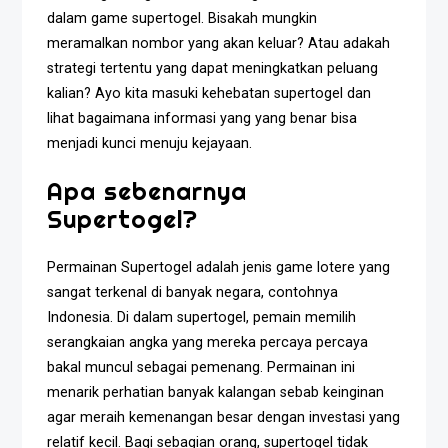
dalam game supertogel. Bisakah mungkin
meramalkan nombor yang akan keluar? Atau adakah
strategi tertentu yang dapat meningkatkan peluang
kalian? Ayo kita masuki kehebatan supertogel dan
lihat bagaimana informasi yang yang benar bisa
menjadi kunci menuju kejayaan.
Apa sebenarnya
Supertogel?
Permainan Supertogel adalah jenis game lotere yang
sangat terkenal di banyak negara, contohnya
Indonesia. Di dalam supertogel, pemain memilih
serangkaian angka yang mereka percaya percaya
bakal muncul sebagai pemenang. Permainan ini
menarik perhatian banyak kalangan sebab keinginan
agar meraih kemenangan besar dengan investasi yang
relatif kecil. Bagi sebagian orang, supertogel tidak