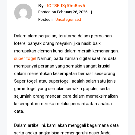
By -
fOT8EJXjf0m8ov5
Posted on
February 26, 2026
Posted in
Uncategorized
Dalam alam perjudian, terutama dalam permainan
lotere, banyak orang meyakini jika nasib baik
merupakan elemen kunci dalam meraih kemenangan.
super togel
Namun, pada zaman digital saat ini, data
mempunyai peranan yang semakin sangat krusial
dalam menentukan kesempatan berhasil seseorang.
Super togel, atau supertogel, adalah salah satu jenis
game togel yang semakin semakin populer, serta
sejumlah orang mencari cara dalam memaksimalkan
kesempatan mereka melalui pemanfaatan analisa
data.
Dalam artikel ini, kami akan menggali bagaimana data
serta angka-angka bisa memengaruhi nasib Anda