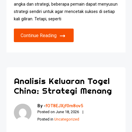
angka dan strategi, beberapa pemain dapat menyusun
strategi sendiri untuk agar mencetak sukses di setiap
kali giliran. Tetapi, seperti
Continue Reading
Analisis Keluaran Togel
China: Strategi Menang
By -
fOT8EJXjf0m8ov5
Posted on
June 18, 2026
Posted in
Uncategorized