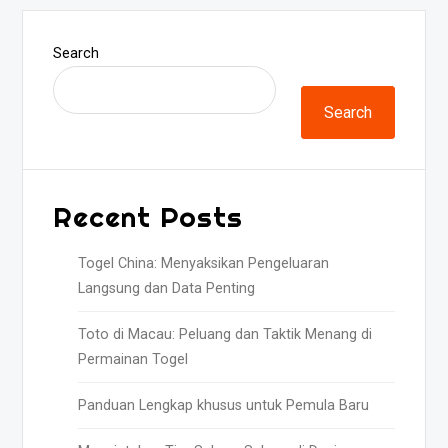
Search
Search
Recent Posts
Togel China: Menyaksikan Pengeluaran
Langsung dan Data Penting
Toto di Macau: Peluang dan Taktik Menang di
Permainan Togel
Panduan Lengkap khusus untuk Pemula Baru