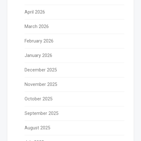
April 2026
March 2026
February 2026
January 2026
December 2025
November 2025
October 2025
September 2025
August 2025