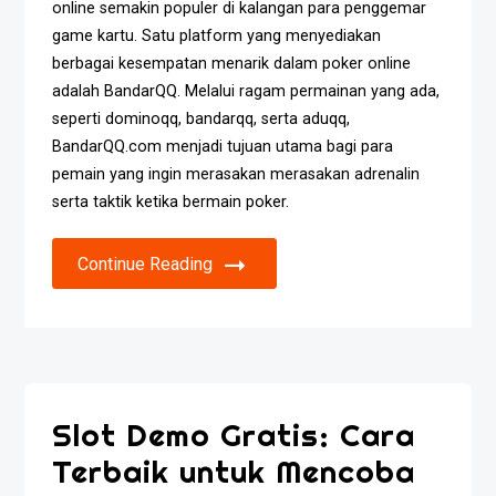
online semakin populer di kalangan para penggemar
game kartu. Satu platform yang menyediakan
berbagai kesempatan menarik dalam poker online
adalah BandarQQ. Melalui ragam permainan yang ada,
seperti dominoqq, bandarqq, serta aduqq,
BandarQQ.com menjadi tujuan utama bagi para
pemain yang ingin merasakan merasakan adrenalin
serta taktik ketika bermain poker.
Continue Reading
Slot Demo Gratis: Cara
Terbaik untuk Mencoba