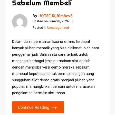
Sebelum Membeli
By -
fOT8EJXjf0m8ov5
Posted on
June 28, 2026
Posted in
Uncategorized
Dalam dunia permainan kasino online, terdapat
banyak pilihan menarik yang bisa dinikmati oleh para
penggemar judi. Salah satu cara terbaik untuk
mengenal berbagai jenis permainan slot adalah
dengan mencoba versi demo mereka sebelum
membuat keputusan untuk bermain dengan uang
sungguhan. Slot demo gratis menjadi pilihan yang
populer, memungkinkan pemain untuk merasakan
pengalaman bermain slot tanpa
Continue Reading