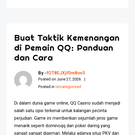
Buat Taktik Kemenangan
di Pemain QQ: Panduan
dan Cara
By -
fOT8EJXjf0m8ov5
Posted on
June 27, 2026
Posted in
Uncategorized
Di dalam dunia game online, QQ Casino sudah menjadi
salah satu opsi terkenal untuk kalangan pecinta
perjudian. Game ini memberikan sejumlah jenis game
menarik seperti dominoqq dan poker daring yang
sangat sangat digemari. Melalui adanya situs PKV dan