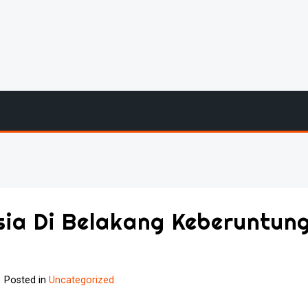
sia Di Belakang Keberuntun
Posted in
Uncategorized