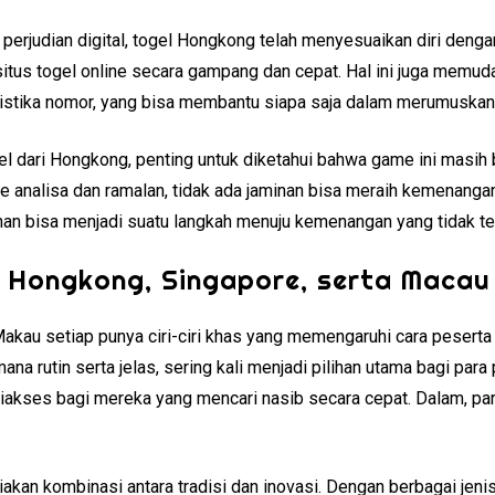
perjudian digital, togel Hongkong telah menyesuaikan diri dengan
situs togel online secara gampang dan cepat. Hal ini juga me
atistika nomor, yang bisa membantu siapa saja dalam merumuskan 
gel dari Hongkong, penting untuk diketahui bahwa game ini masi
analisa dan ramalan, tidak ada jaminan bisa meraih kemenanga
uhan bisa menjadi suatu langkah menuju kemenangan yang tidak te
: Hongkong, Singapore, serta Macau
akau setiap punya ciri-ciri khas yang memengaruhi cara peserta
ana rutin serta jelas, sering kali menjadi pilihan utama bagi par
akses bagi mereka yang mencari nasib secara cepat. Dalam, pa
diakan kombinasi antara tradisi dan inovasi. Dengan berbagai je