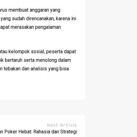
harus membuat anggaran yang
 yang sudah direncanakan, karena ini
a dapat merasakan pengalaman
atau kelompok sosial, peserta dapat
rik bertaruh serta menolong dalam
 tebakan dan analisis yang bisa
Next Article
n Poker Hebat: Rahasia dan Strategi