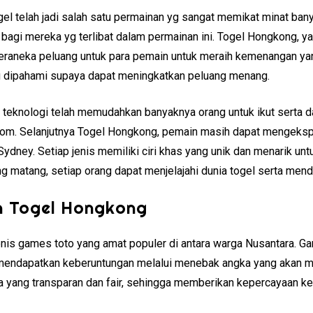
gel telah jadi salah satu permainan yg sangat memikat minat ban
a bagi mereka yg terlibat dalam permainan ini. Togel Hongkong, y
eraneka peluang untuk para pemain untuk meraih kemenangan yang
rlu dipahami supaya dapat meningkatkan peluang menang.
n teknologi telah memudahkan banyaknya orang untuk ikut serta 
com. Selanjutnya Togel Hongkong, pemain masih dapat mengeksplo
Sydney. Setiap jenis memiliki ciri khas yang unik dan menarik u
g matang, setiap orang dapat menjelajahi dunia togel serta mend
n Togel Hongkong
enis games toto yang amat populer di antara warga Nusantara.
 mendapatkan keberuntungan melalui menebak angka yang akan mun
 yang transparan dan fair, sehingga memberikan kepercayaan ke