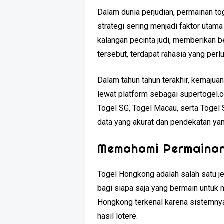
Dalam dunia perjudian, permainan to
strategi sering menjadi faktor utam
kalangan pecinta judi, memberikan b
tersebut, terdapat rahasia yang pe
Dalam tahun tahun terakhir, kemajua
lewat platform sebagai supertogel.
Togel SG, Togel Macau, serta Togel 
data yang akurat dan pendekatan yan
Memahami Permaina
Togel Hongkong adalah salah satu j
bagi siapa saja yang bermain untuk
Hongkong terkenal karena sistemnya
hasil lotere.