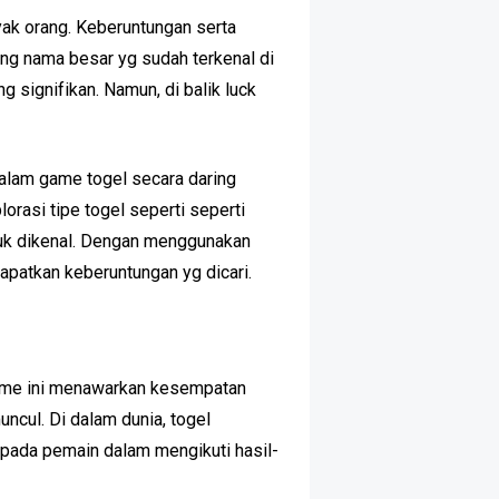
yak orang. Keberuntungan serta
ang nama besar yg sudah terkenal di
 signifikan. Namun, di balik luck
dalam game togel secara daring
rasi tipe togel seperti seperti
ntuk dikenal. Dengan menggunakan
apatkan keberuntungan yg dicari.
 Game ini menawarkan kesempatan
cul. Di dalam dunia, togel
pada pemain dalam mengikuti hasil-