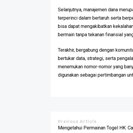
Selanjutnya, manajemen dana merupa
terperinci dalam bertaruh serta ber
bisa dapat mengakibatkan kekalahan
bermain tanpa tekanan finansial yang
Terakhir, bergabung dengan komunit
bertukar data, strategi, serta peng
menemukan nomor-nomor yang banyak 
digunakan sebagai pertimbangan un
Previous Article
Mengetahui Permainan Togel HK: Car