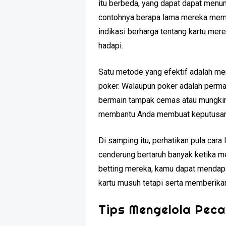
itu berbeda, yang dapat dapat menu
contohnya berapa lama mereka mempe
indikasi berharga tentang kartu mer
hadapi.
Satu metode yang efektif adalah me
poker. Walaupun poker adalah perma
bermain tampak cemas atau mungkin ter
membantu Anda membuat keputusan 
Di samping itu, perhatikan pula cara
cenderung bertaruh banyak ketika m
betting mereka, kamu dapat mendapa
kartu musuh tetapi serta memberik
Tips Mengelola Peca