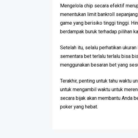
Mengelola chip secara efektif meru
menentukan limit bankroll sepanjan
game yang berisiko tinggi tinggi. Hi
berdampak buruk terhadap pilihan ka
Setelah itu, selalu perhatikan ukur
sementara bet terlalu terlalu bisa b
menggunakan besaran bet yang sesua
Terakhir, penting untuk tahu waktu un
untuk mengambil waktu untuk merenu
secara bijak akan membantu Anda be
poker yang hebat.