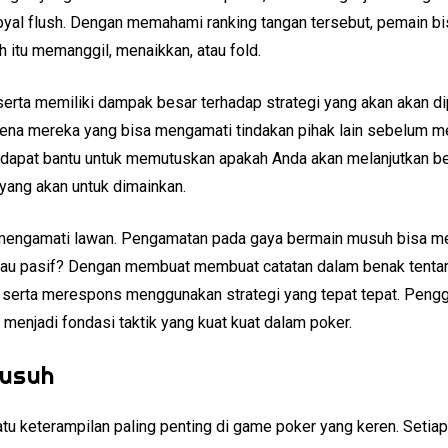
 royal flush. Dengan memahami ranking tangan tersebut, pemain
h itu memanggil, menaikkan, atau fold.
l serta memiliki dampak besar terhadap strategi yang akan akan 
arena mereka yang bisa mengamati tindakan pihak lain sebelum 
dapat bantu untuk memutuskan apakah Anda akan melanjutkan ber
 yang akan untuk dimainkan.
a mengamati lawan. Pengamatan pada gaya bermain musuh bisa m
tau pasif? Dengan membuat membuat catatan dalam benak tentan
serta merespons menggunakan strategi yang tepat tepat. Pengg
menjadi fondasi taktik yang kuat kuat dalam poker.
usuh
 keterampilan paling penting di game poker yang keren. Setiap