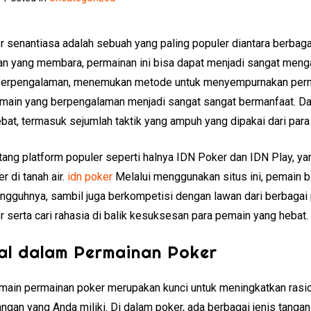
r senantiasa adalah sebuah yang paling populer diantara berbaga
ian yang membara, permainan ini bisa dapat menjadi sangat meng
 berpengalaman, menemukan metode untuk menyempurnakan perma
i pemain yang berpengalaman menjadi sangat sangat bermanfaat. Da
bat, termasuk sejumlah taktik yang ampuh yang dipakai dari para 
ang platform populer seperti halnya IDN Poker dan IDN Play, y
 di tanah air.
idn poker
Melalui menggunakan situs ini, pemain 
guhnya, sambil juga berkompetisi dengan lawan dari berbagai p
r serta cari rahasia di balik kesuksesan para pemain yang hebat.
al dalam Permainan Poker
rmain permainan poker merupakan kunci untuk meningkatkan rasi
tangan yang Anda miliki. Di dalam poker, ada berbagai jenis tang