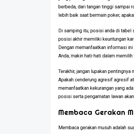
berbeda, dari tangan tinggi sampai
lebih baik saat bermain poker, apaka
Di samping itu, posisi anda di tabe
posisi akhir memiliki keuntungan k
Dengan memanfaatkan informasi ini 
Anda, makin hati-hati dalam memilih
Terakhir, jangan lupakan pentingny
Apakah cenderung agresif agresif a
memanfaatkan kekurangan yang ada 
posisi serta pengamatan lawan akan 
Membaca Gerakan M
Membaca gerakan musuh adalah suatu