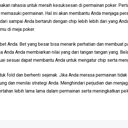
pakan rahasia untuk meraih kesuksesan di permainan poker. Pert
g memasuki permainan. Hal ini akan membantu Anda menjaga pera
ndari sampai Anda bertaruh dengan chip lebih lebih dari yang Anda
mu di meja poker.
an bet Anda. Bet yang besar bisa menarik perhatian dan membuat p
isa Anda Anda membiarkan nilai yang dari tangan tangan yang. Bela
i sesuai dapat membantu Anda untuk mengatur chip serta menge
tuk fold dan berhenti sejenak. Jika Anda merasa permainan tidak b
ng dan menilai strategi Anda. Menghindari perjudian dan menjag
rtahan lebih lama lama dalam permainan serta meningkatkan pelu