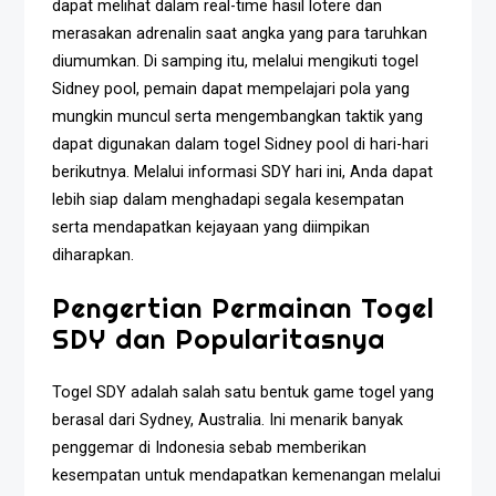
dapat melihat dalam real-time hasil lotere dan
merasakan adrenalin saat angka yang para taruhkan
diumumkan. Di samping itu, melalui mengikuti togel
Sidney pool, pemain dapat mempelajari pola yang
mungkin muncul serta mengembangkan taktik yang
dapat digunakan dalam togel Sidney pool di hari-hari
berikutnya. Melalui informasi SDY hari ini, Anda dapat
lebih siap dalam menghadapi segala kesempatan
serta mendapatkan kejayaan yang diimpikan
diharapkan.
Pengertian Permainan Togel
SDY dan Popularitasnya
Togel SDY adalah salah satu bentuk game togel yang
berasal dari Sydney, Australia. Ini menarik banyak
penggemar di Indonesia sebab memberikan
kesempatan untuk mendapatkan kemenangan melalui