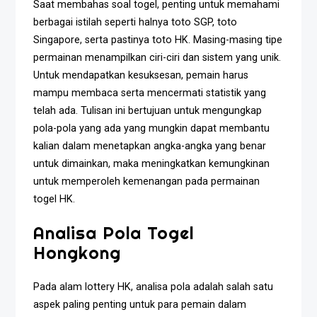
Saat membahas soal togel, penting untuk memahami
berbagai istilah seperti halnya toto SGP, toto
Singapore, serta pastinya toto HK. Masing-masing tipe
permainan menampilkan ciri-ciri dan sistem yang unik.
Untuk mendapatkan kesuksesan, pemain harus
mampu membaca serta mencermati statistik yang
telah ada. Tulisan ini bertujuan untuk mengungkap
pola-pola yang ada yang mungkin dapat membantu
kalian dalam menetapkan angka-angka yang benar
untuk dimainkan, maka meningkatkan kemungkinan
untuk memperoleh kemenangan pada permainan
togel HK.
Analisa Pola Togel
Hongkong
Pada alam lottery HK, analisa pola adalah salah satu
aspek paling penting untuk para pemain dalam