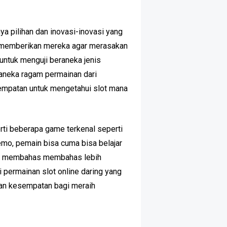
ya pilihan dan inovasi-inovasi yang
g memberikan mereka agar merasakan
untuk menguji beraneka jenis
aneka ragam permainan dari
empatan untuk mengetahui slot mana
erti beberapa game terkenal seperti
mo, pemain bisa cuma bisa belajar
kan membahas membahas lebih
permainan slot online daring yang
kan kesempatan bagi meraih