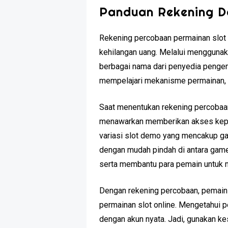
Panduan Rekening D
Rekening percobaan permainan slot a
kehilangan uang. Melalui menggunak
berbagai nama dari penyedia penge
mempelajari mekanisme permainan, f
Saat menentukan rekening percobaan
menawarkan memberikan akses kepa
variasi slot demo yang mencakup ga
dengan mudah pindah di antara game
serta membantu para pemain untuk m
Dengan rekening percobaan, pemain j
permainan slot online. Mengetahui
dengan akun nyata. Jadi, gunakan 