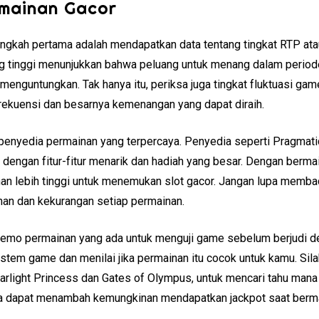
rmainan Gacor
ngkah pertama adalah mendapatkan data tentang tingkat RTP atau
 tinggi menunjukkan bahwa peluang untuk menang dalam periode
enguntungkan. Tak hanya itu, periksa juga tingkat fluktuasi gam
frekuensi dan besarnya kemenangan yang dapat diraih.
 penyedia permainan yang terpercaya. Penyedia seperti Pragmati
engan fitur-fitur menarik dan hadiah yang besar. Dengan bermain
an lebih tinggi untuk menemukan slot gacor. Jangan lupa memba
han dan kekurangan setiap permainan.
emo permainan yang ada untuk menguji game sebelum berjudi de
em game dan menilai jika permainan itu cocok untuk kamu. Sil
tarlight Princess dan Gates of Olympus, untuk mencari tahu ma
a dapat menambah kemungkinan mendapatkan jackpot saat berm