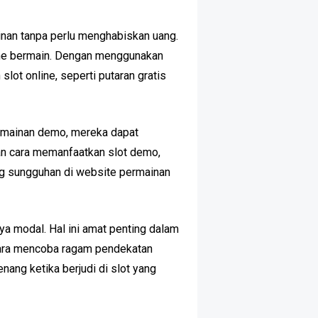
nan tanpa perlu menghabiskan uang.
sme bermain. Dengan menggunakan
lot online, seperti putaran gratis
ermainan demo, mereka dapat
an cara memanfaatkan slot demo,
ng sungguhan di website permainan
nya modal. Hal ini amat penting dalam
n cara mencoba ragam pendekatan
ng ketika berjudi di slot yang