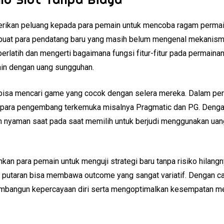
ikan peluang kepada para pemain untuk mencoba ragam permai
ma buat para pendatang baru yang masih belum mengenal mekani
latih dan mengerti bagaimana fungsi fitur-fitur pada permainan s
in dengan uang sungguhan.
n bisa mencari game yang cocok dengan selera mereka. Dalam p
ri para pengembang terkemuka misalnya Pragmatic dan PG. Deng
an nyaman saat pada saat memilih untuk berjudi menggunakan ua
kan para pemain untuk menguji strategi baru tanpa risiko hilang
 tiap putaran bisa membawa outcome yang sangat variatif. Denga
bangun kepercayaan diri serta mengoptimalkan kesempatan mena