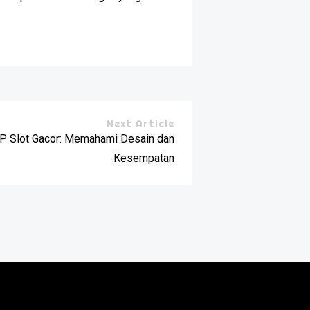
Next Article
P Slot Gacor: Memahami Desain dan
Kesempatan