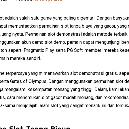
lot adalah salah satu game yang paling digemari. Dengan banyakn
dapat memanfaatkan permainan slot tanpa biaya yang gacor, yan
 uang nyata. Permainan slot demonstrasi adalah metode terbaik 
Menggunakan akun demo slot demo, pemain dapat mengunjungi ber
ntoh seperti Pragmatic Play serta PG Soft, memberi mereka kes
main mereka sendiri.
online terpercaya yang m menawarkan slot demonstrasi gratis, sep
 serta Gates of Olympus. Dengan menggunakan permainan slot de
 juga mengalami kesempatan menang yang tinggi. Dalam, kami a
atis, cara menemukan slot gacor mudah menang, dan rekomendasi 
ma-sama menjelajahi alam slot yang sangat menarik ini dan temu
mo Slot Tanpa Biaya