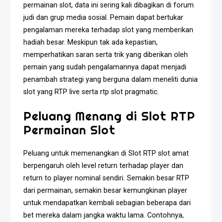
permainan slot, data ini sering kali dibagikan di forum
judi dan grup media sosial. Pemain dapat bertukar
pengalaman mereka terhadap slot yang memberikan
hadiah besar. Meskipun tak ada kepastian,
memperhatikan saran serta trik yang diberikan oleh
pemain yang sudah pengalamannya dapat menjadi
penambah strategi yang berguna dalam meneliti dunia
slot yang RTP live serta rtp slot pragmatic.
Peluang Menang di Slot RTP
Permainan Slot
Peluang untuk memenangkan di Slot RTP slot amat
berpengaruh oleh level return terhadap player dan
return to player nominal sendiri. Semakin besar RTP
dari permainan, semakin besar kemungkinan player
untuk mendapatkan kembali sebagian beberapa dari
bet mereka dalam jangka waktu lama. Contohnya,