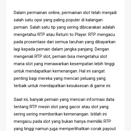
Dalam permainan online, permainan slot telah menjadi
salah satu opsi yang paling populer di kalangan
pemain. Salah satu tip yang sering dibicarakan adalah
mengetahui RTP atau Return to Player. RTP mengacu
pada prosentase dari semua taruhan yang dibayarkan
lagi kepada pemain dalam jangka panjang. Dengan
mengenali RTP slot, pemain bisa mengetahui slot
mana slot yang menawarkan kesempatan lebih tinggi
untuk mendapatkan kemenangan. Hal ini sangat
penting bagi mereka yang mencari peluang yang
terbaik untuk mendapatkan kesuksesan di game ini.
Saat ini, banyak pemain yang mencari informasi data
tentang RTP mesin slot yang gacor atau slot yang
sering sering memberikan kemenangan. Istilah ini
mengacu pada slot yang bukan hanya memiliki RTP
yang tinggi namun juga memperlihatkan corak payout