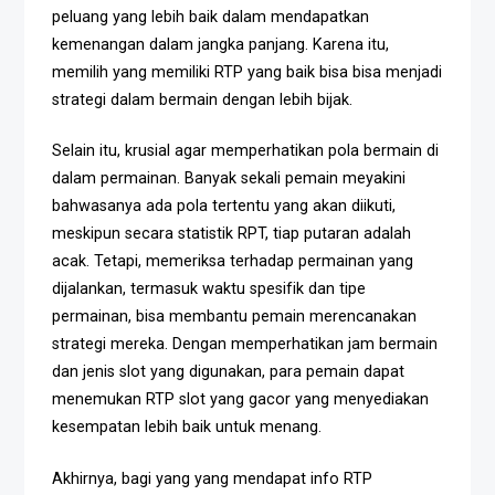
peluang yang lebih baik dalam mendapatkan
kemenangan dalam jangka panjang. Karena itu,
memilih yang memiliki RTP yang baik bisa bisa menjadi
strategi dalam bermain dengan lebih bijak.
Selain itu, krusial agar memperhatikan pola bermain di
dalam permainan. Banyak sekali pemain meyakini
bahwasanya ada pola tertentu yang akan diikuti,
meskipun secara statistik RPT, tiap putaran adalah
acak. Tetapi, memeriksa terhadap permainan yang
dijalankan, termasuk waktu spesifik dan tipe
permainan, bisa membantu pemain merencanakan
strategi mereka. Dengan memperhatikan jam bermain
dan jenis slot yang digunakan, para pemain dapat
menemukan RTP slot yang gacor yang menyediakan
kesempatan lebih baik untuk menang.
Akhirnya, bagi yang yang mendapat info RTP