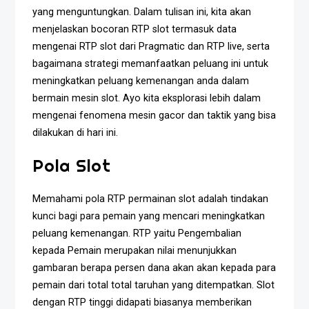
yang menguntungkan. Dalam tulisan ini, kita akan
menjelaskan bocoran RTP slot termasuk data
mengenai RTP slot dari Pragmatic dan RTP live, serta
bagaimana strategi memanfaatkan peluang ini untuk
meningkatkan peluang kemenangan anda dalam
bermain mesin slot. Ayo kita eksplorasi lebih dalam
mengenai fenomena mesin gacor dan taktik yang bisa
dilakukan di hari ini.
Pola Slot
Memahami pola RTP permainan slot adalah tindakan
kunci bagi para pemain yang mencari meningkatkan
peluang kemenangan. RTP yaitu Pengembalian
kepada Pemain merupakan nilai menunjukkan
gambaran berapa persen dana akan akan kepada para
pemain dari total total taruhan yang ditempatkan. Slot
dengan RTP tinggi didapati biasanya memberikan