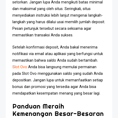
setorkan. Jangan lupa Anda mengikuti batas minimal
dan maksimal yang oleh situs. Seringkali, situs
menyediakan instruksi lebih lanjut mengenai langkah-
langkah yang harus dilalui usai memilih jumlah deposit.
Pesan petunjuk tersebut secara seksama agar
memastikan transaksi Anda sukses.
Setelah konfirmasi deposit, Anda bakal menerima
notifikasi via email atau aplikasi yang berfungsi untuk
memastikan bahwa saldo Anda sudah bertambah.
Slot Ovo
Anda bisa langsung memulai permainan
pada Slot Ovo menggunakan saldo yang sudah Anda
depositkan. Jangan lupa untuk memanfaatkan setiap
bonus dan promosi yang tersedia agar Anda bisa
mendapatkan kesempatan menang yang besar lagi.
Panduan Meraih
Kemenangan Besar-Besaran