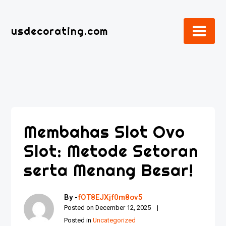
Skip
to
usdecorating.com
content
Membahas Slot Ovo
Slot: Metode Setoran
serta Menang Besar!
By -
fOT8EJXjf0m8ov5
Posted on
December 12, 2025
Posted in
Uncategorized