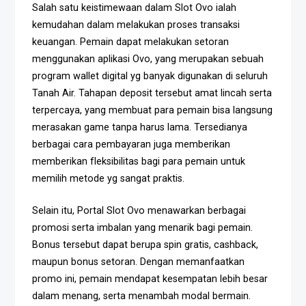
Salah satu keistimewaan dalam Slot Ovo ialah
kemudahan dalam melakukan proses transaksi
keuangan. Pemain dapat melakukan setoran
menggunakan aplikasi Ovo, yang merupakan sebuah
program wallet digital yg banyak digunakan di seluruh
Tanah Air. Tahapan deposit tersebut amat lincah serta
terpercaya, yang membuat para pemain bisa langsung
merasakan game tanpa harus lama. Tersedianya
berbagai cara pembayaran juga memberikan
memberikan fleksibilitas bagi para pemain untuk
memilih metode yg sangat praktis.
Selain itu, Portal Slot Ovo menawarkan berbagai
promosi serta imbalan yang menarik bagi pemain.
Bonus tersebut dapat berupa spin gratis, cashback,
maupun bonus setoran. Dengan memanfaatkan
promo ini, pemain mendapat kesempatan lebih besar
dalam menang, serta menambah modal bermain.