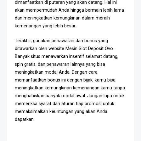
dimanfaatkan di putaran yang akan datang. Hal ini
akan mempermudah Anda hingga bermain lebih lama
dan meningkatkan kemungkinan dalam meraih
kemenangan yang lebih besar.
Terakhir, gunakan penawaran dan bonus yang
ditawarkan oleh website Mesin Slot Deposit Ovo.
Banyak situs menawarkan insentif selamat datang,
spin gratis, dan penawaran lainnya yang bisa
meningkatkan modal Anda. Dengan cara
memanfaatkan bonus ini dengan bijak, kamu bisa
meningkatkan kemungkinan kemenangan kamu tanpa
menghabiskan banyak modal awal. Jangan lupa untuk
memeriksa syarat dan aturan tiap promosi untuk
memaksimalkan keuntungan yang akan Anda
dapatkan.