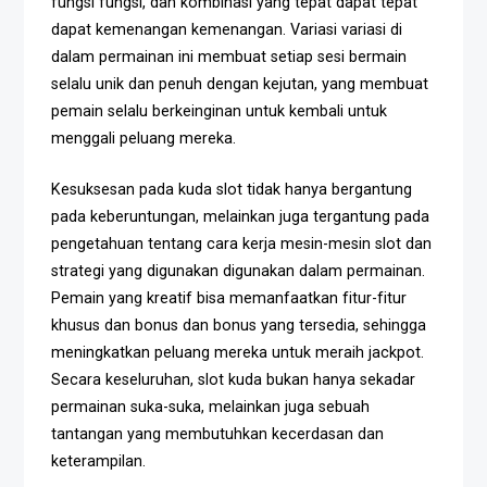
fungsi fungsi, dan kombinasi yang tepat dapat tepat
dapat kemenangan kemenangan. Variasi variasi di
dalam permainan ini membuat setiap sesi bermain
selalu unik dan penuh dengan kejutan, yang membuat
pemain selalu berkeinginan untuk kembali untuk
menggali peluang mereka.
Kesuksesan pada kuda slot tidak hanya bergantung
pada keberuntungan, melainkan juga tergantung pada
pengetahuan tentang cara kerja mesin-mesin slot dan
strategi yang digunakan digunakan dalam permainan.
Pemain yang kreatif bisa memanfaatkan fitur-fitur
khusus dan bonus dan bonus yang tersedia, sehingga
meningkatkan peluang mereka untuk meraih jackpot.
Secara keseluruhan, slot kuda bukan hanya sekadar
permainan suka-suka, melainkan juga sebuah
tantangan yang membutuhkan kecerdasan dan
keterampilan.