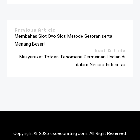
Previous Article
Membahas Slot Ovo Slot: Metode Setoran serta
Menang Besar!
Next Article
Masyarakat Totoan: Fenomena Permainan Undian di
dalam Negara Indonesia
Copyright © 2026 usdecorating.com. All Right Reserved.