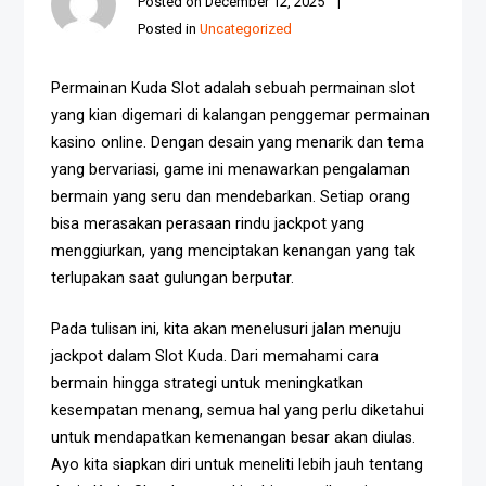
Posted on
December 12, 2025
Posted in
Uncategorized
Permainan Kuda Slot adalah sebuah permainan slot
yang kian digemari di kalangan penggemar permainan
kasino online. Dengan desain yang menarik dan tema
yang bervariasi, game ini menawarkan pengalaman
bermain yang seru dan mendebarkan. Setiap orang
bisa merasakan perasaan rindu jackpot yang
menggiurkan, yang menciptakan kenangan yang tak
terlupakan saat gulungan berputar.
Pada tulisan ini, kita akan menelusuri jalan menuju
jackpot dalam Slot Kuda. Dari memahami cara
bermain hingga strategi untuk meningkatkan
kesempatan menang, semua hal yang perlu diketahui
untuk mendapatkan kemenangan besar akan diulas.
Ayo kita siapkan diri untuk meneliti lebih jauh tentang